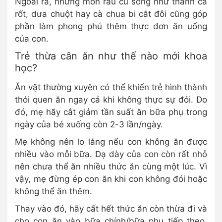
Ngoài ra, những món rau củ sống như thanh cà
rốt, dưa chuột hay cà chua bi cắt đôi cũng góp
phần làm phong phú thêm thực đơn ăn uống
của con.
Trẻ thừa cân ăn như thế nào mới khoa
học?
Ăn vặt thường xuyên có thể khiến trẻ hình thành
thói quen ăn ngay cả khi không thực sự đói. Do
đó, mẹ hãy cắt giảm tần suất ăn bữa phụ trong
ngày của bé xuống còn 2-3 lần/ngày.
Mẹ không nên lo lắng nếu con không ăn được
nhiều vào mỗi bữa. Dạ dày của con còn rất nhỏ
nên chưa thể ăn nhiều thức ăn cùng một lúc. Vì
vậy, mẹ đừng ép con ăn khi con không đói hoặc
không thể ăn thêm.
Thay vào đó, hãy cất hết thức ăn còn thừa đi và
cho con ăn vào bữa chính/bữa phụ tiếp theo.