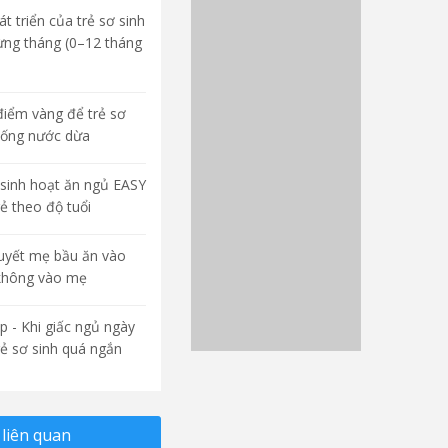
t triển của trẻ sơ sinh
ừng tháng (0–12 tháng
điểm vàng để trẻ sơ
uống nước dừa
sinh hoạt ăn ngủ EASY
rẻ theo độ tuổi
quyết mẹ bầu ăn vào
không vào mẹ
p - Khi giấc ngủ ngày
rẻ sơ sinh quá ngắn
liên quan