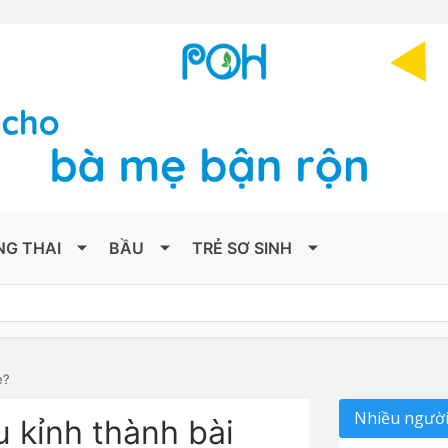
NG THAI
BẦU
TRẺ SƠ SINH
e?
Nhiều người
 kỉnh thành bài