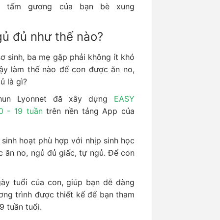
h tấm gương của bạn bè xung
gủ đủ như thế nào?
sơ sinh, ba mẹ gặp phải không ít khó
ậy làm thế nào để con được ăn no,
ủ là gì?
chun Lyonnet đã xây dựng
EASY
0 - 19 tuần
trên nền tảng App của
sinh hoạt phù hợp với nhịp sinh học
c ăn no, ngủ đủ giấc, tự ngủ. Để con
ày tuổi của con, giúp bạn dễ dàng
ng trình được thiết kế để bạn tham
9 tuần tuổi.