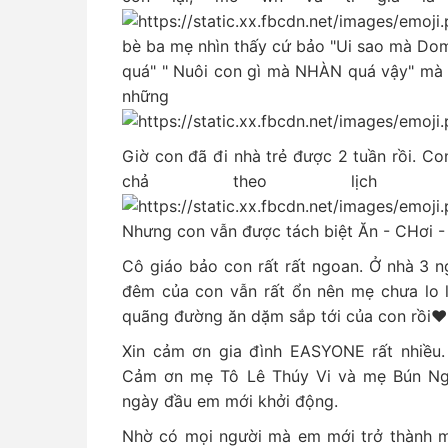
bè ba mẹ nhìn thấy cứ bảo "Ui sao mà Dom 
quá" " Nuôi con gì mà NHÀN quá vậy" mà 
nhữn
Giờ con đã đi nhà trẻ được 2 tuần rồi. Co
chả theo lịch
Nhưng con vẫn được tách biệt Ăn - CHơi 
Cô giáo bảo con rất rất ngoan. Ở nhà 3 n
đêm của con vẫn rất ổn nên mẹ chưa lo l
quãng đường ăn dặm sắp tới của con rồi♥
Xin cảm ơn gia đình EASYONE rất nhiều.
Cảm ơn mẹ Tô Lê Thúy Vi và mẹ Bún Ng
ngày đầu em mới khởi động.
Nhờ có mọi người mà em mới trở thành m