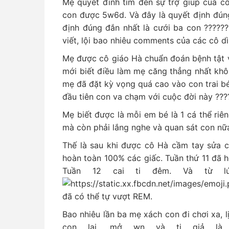
Mẹ quyết đinh tìm đến sự trợ giúp của 
con được 5w6d. Và đây là quyết định đún
định đúng đắn nhất là cưới ba con ??????
viết, lội bao nhiêu comments của các cô dì 
Mẹ được cô giáo Hà chuẩn đoán bệnh tật 
mới biết điều làm mẹ căng thẳng nhất khô
mẹ đã đặt kỳ vọng quá cao vào con trai b
đầu tiên con va chạm với cuộc đời này ??
Mẹ biết được là mỗi em bé là 1 cá thể riê
mà còn phải lắng nghe và quan sát con nữ
Thế là sau khi được cô Hà cầm tay sửa c
hoàn toàn 100% các giấc. Tuần thứ 11 đã 
Tuần 12 cai ti đêm. Và từ 
đã có thể tự vượt REM.
Bao nhiêu lần ba mẹ xách con đi chơi xa, l
con lại, mở wn và ti giả là