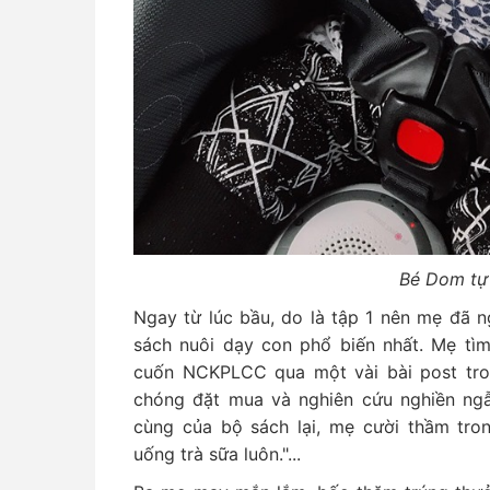
Bé Dom tự
Ngay từ lúc bầu, do là tập 1 nên mẹ đã n
sách nuôi dạy con phổ biến nhất. Mẹ tì
cuốn NCKPLCC qua một vài bài post tr
chóng đặt mua và nghiên cứu nghiền ng
cùng của bộ sách lại, mẹ cười thầm tro
uống trà sữa luôn."...