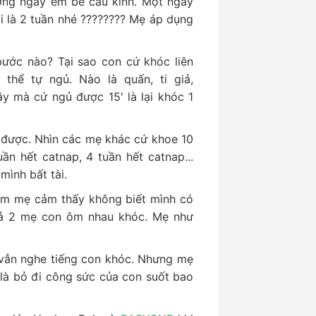
ng ngay em bé cáu kỉnh. Một ngày
 là 2 tuần nhé ???????? Mẹ áp dụng
bước nào? Tại sao con cứ khóc liên
thể tự ngủ. Nào là quấn, ti giả,
ậy mà cứ ngủ được 15' là lại khóc 1
 được. Nhìn các mẹ khác cứ khoe 10
ần hết catnap, 4 tuần hết catnap...
mình bất tài.
làm mẹ cảm thấy không biết mình có
cả 2 mẹ con ôm nhau khóc. Mẹ như
vẫn nghe tiếng con khóc. Nhưng mẹ
là bỏ đi công sức của con suốt bao