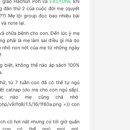
cô giáo Hachun Poh và
EASYONE
khi
g đắn thứ 2 của cuộc đời mẹ (quyết
??) Mẹ lội group đọc bao nhiêu bài
và note lại.
và chữa bệnh cho con. Đến lúc ý mẹ
ng phải là mẹ làm sai điều gì mà do
é nhỏ non nớt của mẹ từ những ngày
??
ng biệt, không thể nào áp sách 100%
a.
hữ, từ 7 tuần con đã có thể tự ngủ
hết catnap (do mẹ cho con ngủ sấp).
lúc nào mẹ cũng chả nhớ
=)) con
ịch có hơi nát nhưng cứ tới giờ quấn
 con có thể ngủ mọi nơi