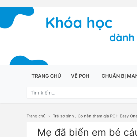
TRANG CHỦ
VỀ POH
CHUẨN BỊ MA
Trang chủ
Trẻ sơ sinh
,
Có nên tham gia POH Easy On
Mẹ đã biến em bé cáu