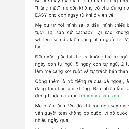
Ba mẹ may mắn lắm, bốc thăm trúng thưở
"trăng mật" mẹ còn không có chứ đừng nói
EASY cho con ngay từ khi ở viện về.
Mẹ cứ tự hỏi mình sai ở đâu, mình thiếu 
tục? Tại sao cứ catnap? Tại sao không 
whitenoise các kiểu cũng như người ta. V
lần.
Đêm vào giấc lại khó và không thể tự ngủ
ngày con tự ngủ, 5 ngày con tự ngủ, 2 tu
làm mẹ càng xót ruột và tự trách bản thân 
Cộng thêm lời vô tiếng ra của bà ngoại, 
đang làm hại con không. Bao nhiêu lần 
đứng trước ngưỡng
trầm cảm sau sinh
.
Mẹ bị ám ảnh đến độ khi con ngủ say mẹ 
vẫn quyết tâm không bỏ cuộc, vì bỏ cuộc 
nhiêu ngày qua.