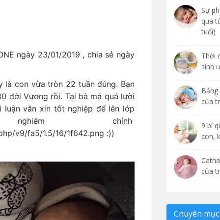
Sự phá
qua t
tuổi)
NE ngày 23/01/2019 , chia sẻ ngày
Thời 
sinh 
 là con vừa tròn 22 tuần đúng. Bạn
Bảng 
80 đời Vương rồi. Tại bà má quá lười
của t
 luận văn xin tốt nghiệp để lên lớp
ghiêm chỉnh
9 bí 
:))
con, 
Catna
của t
Chuyên mục 