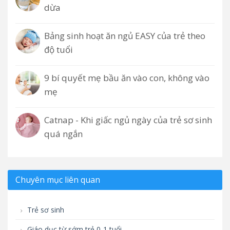
dừa
Bảng sinh hoạt ăn ngủ EASY của trẻ theo
độ tuổi
9 bí quyết mẹ bầu ăn vào con, không vào
mẹ
Catnap - Khi giấc ngủ ngày của trẻ sơ sinh
quá ngắn
Chuyên mục liên quan
Trẻ sơ sinh
Giáo dục từ sớm trẻ 0-1 tuổi