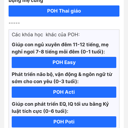
bụng mẹ cùng
POH Thai giáo
-----
Các khóa học khác của POH:
Giúp con ngủ xuyên đêm 11-12 tiếng, mẹ
nghỉ ngơi 7-8 tiếng mỗi đêm (0-1 tuổi):
POH Easy
Phát triển não bộ, vận động & ngôn ngữ từ
sớm cho con yêu (0-3 tuổi):
POH Acti
Giúp con phát triển EQ, IQ tối ưu bằng Kỷ
luật tích cực
(0-6 tuổi):
POH Poti