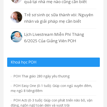
quả tại nhà mẹ nào cũng cần biết
Trẻ sơ sinh ọc sữa thành vòi: Nguyên
nhân và giải pháp mẹ cần biết
Lịch Livestream Miễn Phí Tháng
6/2025 Của Giảng Viên POH
Khoá học POH
POH Thai giáo 280 ngày yêu thương
POH Easy One (0-1 tuổi): Giúp con ngủ xuyên đêm,
mẹ ngủ 8 tiếng/đêm
POH Acti (0-3 tuổi): Giúp con phát triển não bô, vận
động, ngôn ngữ toàn diện và vượt trội