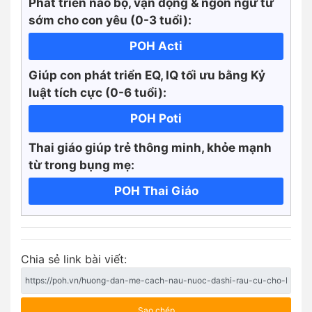
Phát triển não bộ, vận động & ngôn ngữ từ
sớm cho con yêu (0-3 tuổi):
POH Acti
Giúp con phát triển EQ, IQ tối ưu bằng Kỷ
luật tích cực
(0-6 tuổi):
POH Poti
Thai giáo giúp trẻ thông minh, khỏe mạnh
từ trong bụng mẹ:
POH Thai Giáo
Chia sẻ link bài viết:
Sao chép