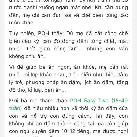
nước dashi xuống ngăn mát nhé. Khi cần dùng
đến, mẹ chỉ cần đun sôi và chế biến cùng các
món khác.
Tuy nhiên, POH thấy: Dù mẹ đã cất công chế
biến cầu kỳ, cân đo đong đếm từng chất, mất
nhiều thời gian công sức... nhưng con vẫn
không chịu ăn.
Vì để giúp bé ăn ngon, ăn khỏe, mẹ cần rất
nhiều bí kíp khác nhau, tiêu biểu như: hiểu tâm
lý trẻ, phương pháp ăn dặm, lịch ăn dặm, tăng
độ thô, kỉ luật bàn ăn...
Mời ba mẹ tham khảo
POH Easy Two (15-49
tuần)
để hiểu nhiều hơn về thời kỳ ăn dặm của
con và hỗ trợ con đúng cách. Tại đây, con
không chỉ ăn dặm thành công tại mà còn giúp
con ngủ xuyên đêm 10-12 tiếng, mẹ được nghỉ