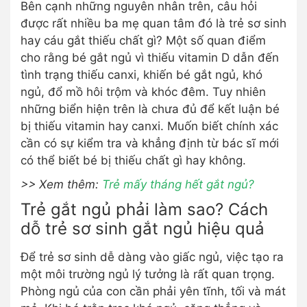
Bên cạnh những nguyên nhân trên, câu hỏi
được rất nhiều ba mẹ quan tâm đó là trẻ sơ sinh
hay cáu gắt thiếu chất gì? Một số quan điểm
cho rằng bé gắt ngủ vì thiếu vitamin D dẫn đến
tình trạng thiếu canxi, khiến bé gắt ngủ, khó
ngủ, đổ mồ hôi trộm và khóc đêm. Tuy nhiên
những biển hiện trên là chưa đủ để kết luận bé
bị thiếu vitamin hay canxi. Muốn biết chính xác
cần có sự kiểm tra và khẳng định từ bác sĩ mới
có thể biết bé bị thiếu chất gì hay không.
>> Xem thêm:
Trẻ mấy tháng hết gắt ngủ?
Trẻ gắt ngủ phải làm sao? Cách
dỗ trẻ sơ sinh gắt ngủ hiệu quả
Để trẻ sơ sinh dễ dàng vào giấc ngủ, việc tạo ra
một môi trường ngủ lý tưởng là rất quan trọng.
Phòng ngủ của con cần phải yên tĩnh, tối và mát