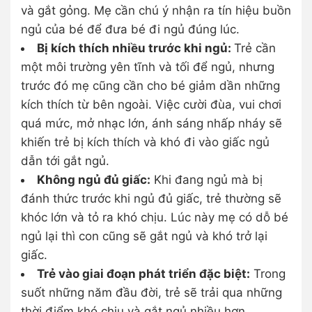
và gắt gỏng. Mẹ cần chú ý nhận ra tín hiệu buồn
ngủ của bé để đưa bé đi ngủ đúng lúc.
Bị kích thích nhiều trước khi ngủ:
Trẻ cần
một môi trường yên tĩnh và tối để ngủ, nhưng
trước đó mẹ cũng cần cho bé giảm dần những
kích thích từ bên ngoài. Việc cười đùa, vui chơi
quá mức, mở nhạc lớn, ánh sáng nhấp nháy sẽ
khiến trẻ bị kích thích và khó đi vào giấc ngủ
dẫn tới gắt ngủ.
Không ngủ đủ giấc:
Khi đang ngủ mà bị
đánh thức trước khi ngủ đủ giấc, trẻ thường sẽ
khóc lớn và tỏ ra khó chịu. Lúc này mẹ có dỗ bé
ngủ lại thì con cũng sẽ gắt ngủ và khó trở lại
giấc.
Trẻ vào giai đoạn phát triển đặc biệt:
Trong
suốt những năm đầu đời, trẻ sẽ trải qua những
thời điểm khó chịu và gắt ngủ nhiều hơn,