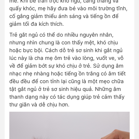
mẻ. Khi bé trằn trọc khó ngủ, căng thẳng và
quấy khóc, mẹ hãy đưa bé vào môi trường tĩnh,
cố gắng giảm thiểu ánh sáng và tiếng ồn để
giảm tối đa kích thích.
Trẻ gắt ngủ có thể do nhiều nguyên nhân,
nhưng nhìn chung là con thấy mệt, khó chịu
hoặc bực bội. Cách dỗ trẻ sơ sinh khi gắt ngủ
lúc này là cha mẹ ôm trẻ vào lòng, vuốt ve, vỗ
về để giảm bớt sự khó chịu ở trẻ. Sử dụng âm
nhạc nhẹ nhàng hoặc tiếng ồn trắng có âm tiết
đều đều để con tỉnh lại cũng là một mẹo chữa
tật gắt ngủ ở trẻ sơ sinh hiệu quả. Những âm
thanh dạng này có tác dụng giúp trẻ cảm thấy
thư giãn và dễ chịu hơn.