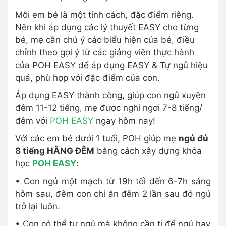
Mỗi em bé là một tính cách, đặc điểm riêng.
Nên khi áp dụng các lý thuyết EASY cho từng
bé, mẹ cần chú ý các biểu hiện của bé, điều
chỉnh theo gợi ý từ các giảng viên thực hành
của POH EASY để áp dụng EASY & Tự ngủ hiệu
quả, phù hợp với đặc điểm của con.
Áp dụng EASY thành công, giúp con ngủ xuyên
đêm 11-12 tiếng, mẹ được nghỉ ngơi 7-8 tiếng/
đêm với
POH EASY
ngay hôm nay!
Với các em bé dưới 1 tuổi, POH giúp mẹ
ngủ đủ
8 tiếng HẰNG ĐÊM
bằng cách xây dựng khóa
học
POH EASY
:
• Con ngủ một mạch từ 19h tối đến 6-7h sáng
hôm sau, đêm con chỉ ăn đêm 2 lần sau đó ngủ
trở lại luôn.
• Con có thể tự ngủ mà không cần ti để ngủ hay