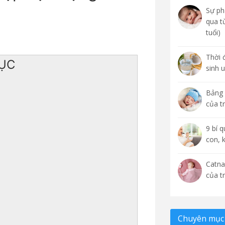
Sự phá
qua t
tuổi)
Thời 
ỤC
sinh 
Bảng 
của t
9 bí 
con, 
Catna
của t
Chuyên mục 