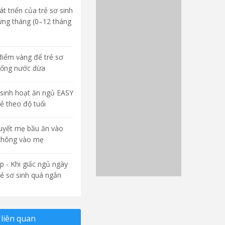
t triển của trẻ sơ sinh
ừng tháng (0–12 tháng
điểm vàng để trẻ sơ
uống nước dừa
sinh hoạt ăn ngủ EASY
rẻ theo độ tuổi
quyết mẹ bầu ăn vào
không vào mẹ
p - Khi giấc ngủ ngày
rẻ sơ sinh quá ngắn
liên quan