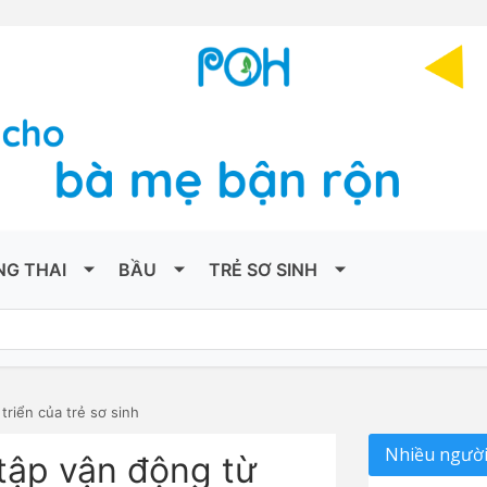
NG THAI
BẦU
TRẺ SƠ SINH
triển của trẻ sơ sinh
Nhiều người
i tập vận động từ