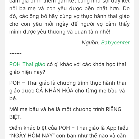
cảm gia đình thêm gắn kết cũng như sợi dây kết
nối ba mẹ và con yêu được bền chặt hơn. Do
đó, các ông bố hãy cùng vợ thực hành thai giáo
cho con yêu mỗi ngày để người vợ cảm thấy
mình được yêu thương và quan tâm nhé!
Nguồn:
Babycenter
-----
POH Thai giáo
có gì khác với các khóa học thai
giáo hiện nay?
POH – Thai giáo là chương trình thực hành thai
giáo được CÁ NHÂN HÓA cho từng mẹ bầu và
bé.
Mỗi mẹ bầu và bé là một chương trình RIÊNG
BIỆT.
Điểm khác biệt của POH – Thai giáo là App hiểu
“NGÀY HÔM NAY” con bạn như thế nào và cần