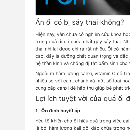
Ăn ổi có bị sảy thai không?
Hiện nay, vẫn chưa có nghiên cứu khoa h
trong quả ổi có chứa chất gây sảy thai. Như
thai nhi lại được chỉ ra rất nhiều. Ổi có hà
cao, đây là dưỡng chất quan trọng và đặc b
hệ thần kinh và chống dị tật bẩm sinh cho 
Ngoài ra hàm lượng canxi, vitamin C có tr
nhiều so với cam, chanh và một số loại ho
cung cấp canxi dễ hấp thu giúp bé phát tri
Lợi ích tuyệt vời của quả ổi 
1. Ổn định huyết áp
Yếu tố khiến cho ổi hiệu quả trong việc cả
là bởi hàm lượng kali dồi dào chứa trong 