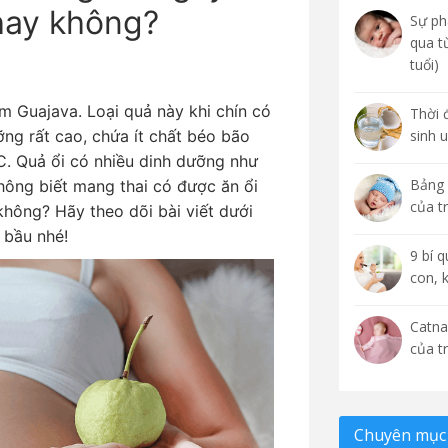
hay không?
Sự phá
qua t
tuổi)
ium Guajava. Loại quả này khi chín có
Thời 
ỡng rất cao, chứa ít chất béo bão
sinh 
C. Quả ổi có nhiều dinh dưỡng như
Bảng 
ông biết mang thai có được ăn ổi
của t
không? Hãy theo dõi bài viết dưới
 bầu nhé!
9 bí 
con, 
Catna
của t
Chuyên mục 