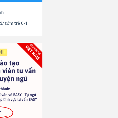
nh
từ sớm trẻ 0-1