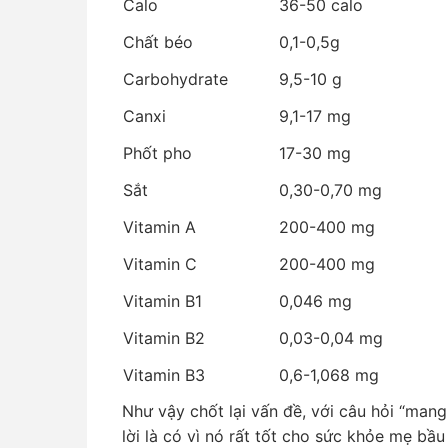
Calo
36-50 calo
Chất béo
0,1-0,5g
Carbohydrate
9,5-10 g
Canxi
9,1-17 mg
Phốt pho
17-30 mg
Sắt
0,30-0,70 mg
Vitamin A
200-400 mg
Vitamin C
200-400 mg
Vitamin B1
0,046 mg
Vitamin B2
0,03-0,04 mg
Vitamin B3
0,6-1,068 mg
Như vậy chốt lại vấn đề, với câu hỏi “mang
lời là có vì nó rất tốt cho sức khỏe mẹ bầu