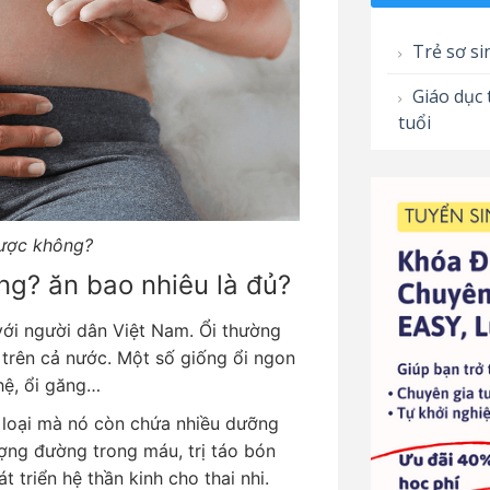
Trẻ sơ si
Giáo dục 
tuổi
được không?
ng? ăn bao nhiêu là đủ?
 với người dân Việt Nam. Ổi thường
 trên cả nước. Một số giống ổi ngon
hệ, ổi găng…
g loại mà nó còn chứa nhiều dưỡng
ượng đường trong máu, trị táo bón
 triển hệ thần kinh cho thai nhi.