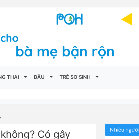
NG THAI
BẦU
TRẺ SƠ SINH
ỳ
Nhiều người
 không? Có gây