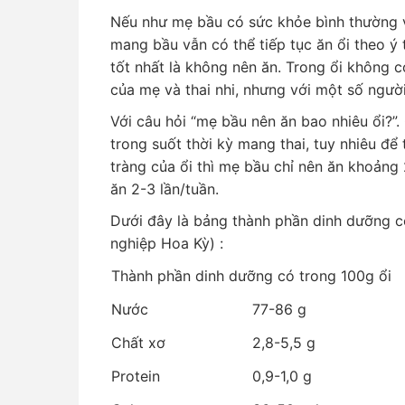
Nếu như mẹ bầu có sức khỏe bình thường và
mang bầu vẫn có thể tiếp tục ăn ổi theo ý t
tốt nhất là không nên ăn. Trong ổi không 
của mẹ và thai nhi, nhưng với một số người
Với câu hỏi “mẹ bầu nên ăn bao nhiêu ổi?”. 
trong suốt thời kỳ mang thai, tuy nhiêu để 
tràng của ổi thì mẹ bầu chỉ nên ăn khoảng 
ăn 2-3 lần/tuần.
Dưới đây là bảng thành phần dinh dưỡng c
nghiệp Hoa Kỳ) :
Thành phần dinh dưỡng có trong 100g ổi
Nước
77-86 g
Chất xơ
2,8-5,5 g
Protein
0,9-1,0 g