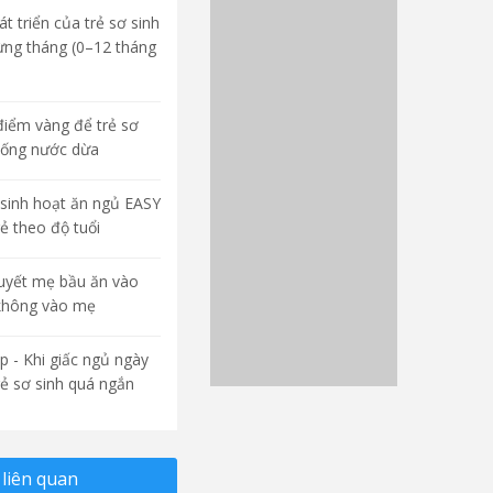
t triển của trẻ sơ sinh
ừng tháng (0–12 tháng
điểm vàng để trẻ sơ
uống nước dừa
sinh hoạt ăn ngủ EASY
rẻ theo độ tuổi
quyết mẹ bầu ăn vào
không vào mẹ
p - Khi giấc ngủ ngày
rẻ sơ sinh quá ngắn
liên quan