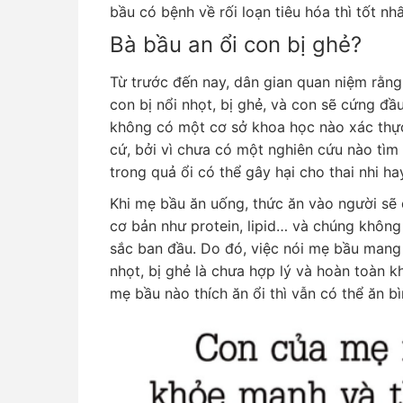
bầu có bệnh về rối loạn tiêu hóa thì tốt nh
Bà bầu an ổi con bị ghẻ?
Từ trước đến nay, dân gian quan niệm rằng
con bị nổi nhọt, bị ghẻ, và con sẽ cứng đầu
không có một cơ sở khoa học nào xác thực 
cứ, bởi vì chưa có một nghiên cứu nào tìm
trong quả ổi có thể gây hại cho thai nhi ha
Khi mẹ bầu ăn uống, thức ăn vào người sẽ
cơ bản như protein, lipid… và chúng không 
sắc ban đầu. Do đó, việc nói mẹ bầu mang t
nhọt, bị ghẻ là chưa hợp lý và hoàn toàn 
mẹ bầu nào thích ăn ổi thì vẫn có thể ăn b