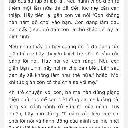
tập qua sự lặp đi lặp lại. Nếu hành vi đó diễn ra
thêm một lần nữa thì đã đến lúc mẹ cần can
thiệp. Hãy tiến lại gần con và nói “Con không
nên ném đồ chơi vào bạn. Con đang làm đau
bạn đấy!”, sau đó dẫn con ra chỗ khác để lấy lại
bình tĩnh.
Nếu nhận thấy bé hay quăng đồ là do đang tức
giận thì mẹ hãy khuyến khích bé bộc lộ cảm xúc
bằng lời nói. Hãy nói với con rằng: “Nếu con
giận bạn Linh, hãy nói ra cho bạn biết. Lần sau
bạn ấy sẽ không làm như thế nữa.” hoặc “Mỗi
khi tức giận con có thể chia sẻ với mẹ.”
Khi trò chuyện với con, ba mẹ nên dùng giọng
điệu phù hợp để con biết rằng ba mẹ không hài
lòng với cách hành xử vừa rồi của mình. Tuy
nhiên, hãy nhớ đừng để cảm xúc tiêu cực chi
phối lời nói và hành động của mình ba mẹ nhé!