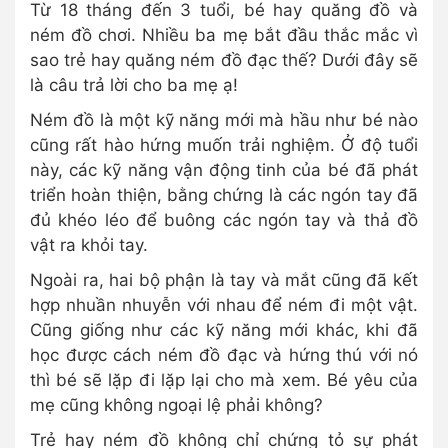
Từ 18 tháng đến 3 tuổi, bé hay quăng đồ và
ném đồ chơi. Nhiều ba mẹ bắt đầu thắc mắc vì
sao trẻ hay quăng ném đồ đạc thế? Dưới đây sẽ
là câu trả lời cho ba mẹ ạ!
Ném đồ là một kỹ năng mới mà hầu như bé nào
cũng rất hào hứng muốn trải nghiệm. Ở độ tuổi
này, các kỹ năng vận động tinh của bé đã phát
triển hoàn thiện, bằng chứng là các ngón tay đã
đủ khéo léo để buông các ngón tay và thả đồ
vật ra khỏi tay.
Ngoài ra, hai bộ phận là tay và mắt cũng đã kết
hợp nhuần nhuyễn với nhau để ném đi một vật.
Cũng giống như các kỹ năng mới khác, khi đã
học được cách ném đồ đạc và hứng thú với nó
thì bé sẽ lặp đi lặp lại cho mà xem. Bé yêu của
mẹ cũng không ngoại lệ phải không?
Trẻ hay ném đồ không chỉ chứng tỏ sự phát