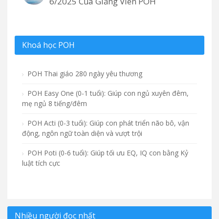
6/2025 Của Giảng Viên POH
Khoá học POH
POH Thai giáo 280 ngày yêu thương
POH Easy One (0-1 tuổi): Giúp con ngủ xuyên đêm,
mẹ ngủ 8 tiếng/đêm
POH Acti (0-3 tuổi): Giúp con phát triển não bô, vận
động, ngôn ngữ toàn diện và vượt trội
POH Poti (0-6 tuổi): Giúp tối ưu EQ, IQ con bằng Kỷ
luật tích cực
Nhiều người đọc nhất