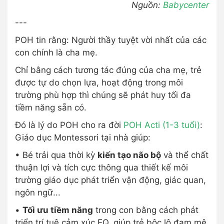
Nguồn:
Babycenter
---
POH tin rằng: Người thầy tuyệt vời nhất của các
con chính là cha mẹ.
Chỉ bằng cách tương tác đúng của cha mẹ, trẻ
được tự do chọn lựa, hoạt động trong môi
trường phù hợp thì chúng sẽ phát huy tối đa
tiềm năng sẵn có.
Đó là lý do POH cho ra đời
POH Acti (1-3 tuổi)
:
Giáo dục Montessori tại nhà giúp:
• Bé trải qua thời kỳ
kiến tạo não bộ
và thể chất
thuận lợi và tích cực thông qua thiết kế môi
trường giáo dục phát triển vận động, giác quan,
ngôn ngữ...
•
Tối ưu tiềm năng
trong con bằng cách phát
triển trí tuệ cảm xúc EQ, giúp trẻ bộc lộ đam mê,