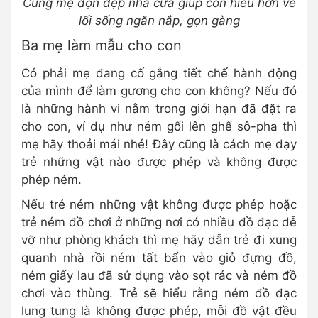
Cùng mẹ dọn dẹp nhà cửa giúp con hiểu hơn về
lối sống ngăn nắp, gọn gàng
Ba mẹ làm mẫu cho con
Có phải mẹ đang cố gắng tiết chế hành động
của mình để làm gương cho con không? Nếu đó
là những hành vi nằm trong giới hạn đã đặt ra
cho con, ví dụ như ném gối lên ghế sô-pha thì
mẹ hãy thoải mái nhé! Đây cũng là cách mẹ dạy
trẻ những vật nào được phép và không được
phép ném.
Nếu trẻ ném những vật không được phép hoặc
trẻ ném đồ chơi ở những nơi có nhiều đồ đạc dễ
vỡ như phòng khách thì mẹ hãy dẫn trẻ đi xung
quanh nhà rồi ném tất bẩn vào giỏ đựng đồ,
ném giấy lau đã sử dụng vào sọt rác và ném đồ
chơi vào thùng. Trẻ sẽ hiểu rằng ném đồ đạc
lung tung là không được phép, mỗi đồ vật đều