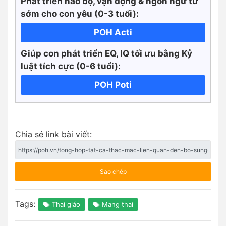
Phát triển não bộ, vận động & ngôn ngữ từ
sớm cho con yêu (0-3 tuổi):
POH Acti
Giúp con phát triển EQ, IQ tối ưu bằng Kỷ
luật tích cực
(0-6 tuổi):
POH Poti
Chia sẻ link bài viết:
Sao chép
Tags:
Thai giáo
Mang thai