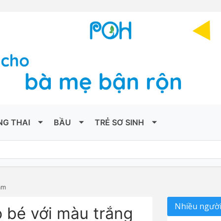
NG THAI
BẦU
TRẺ SƠ SINH
ặm
Nhiều người
 bé với màu trắng