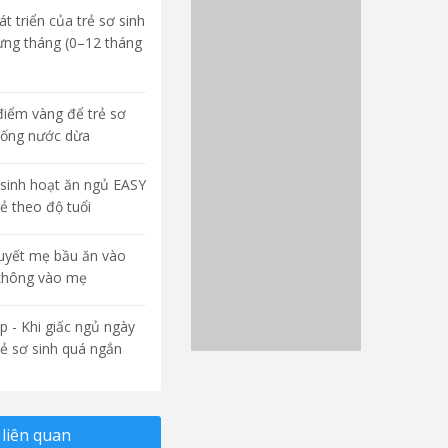
t triển của trẻ sơ sinh
ừng tháng (0–12 tháng
điểm vàng để trẻ sơ
uống nước dừa
sinh hoạt ăn ngủ EASY
rẻ theo độ tuổi
quyết mẹ bầu ăn vào
không vào mẹ
p - Khi giấc ngủ ngày
rẻ sơ sinh quá ngắn
liên quan