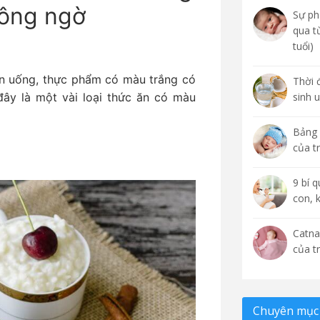
hông ngờ
Sự phá
qua t
tuổi)
ăn uống, thực phẩm có màu trắng có
Thời 
ây là một vài loại thức ăn có màu
sinh 
Bảng 
của t
9 bí 
con, 
Catna
của t
Chuyên mục 