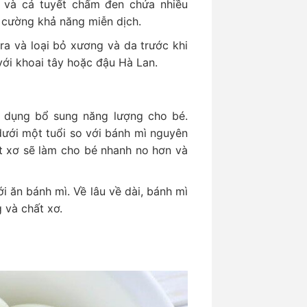
i và cá tuyết chấm đen chứa nhiều
g cường khả năng miễn dịch.
ra và loại bỏ xương và da trước khi
ới khoai tây hoặc đậu Hà Lan.
c dụng bổ sung năng lượng cho bé.
dưới một tuổi so với bánh mì nguyên
ất xơ sẽ làm cho bé nhanh no hơn và
i ăn bánh mì. Về lâu về dài, bánh mì
 và chất xơ.