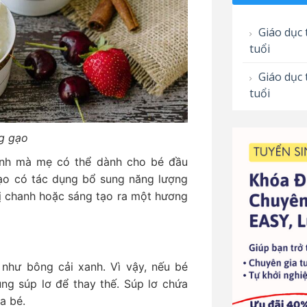
Giáo dục 
tuổi
Giáo dục 
tuổi
g gạo
ành mà mẹ có thể dành cho bé đầu
gạo có tác dụng bổ sung năng lượng
ị chanh hoặc sáng tạo ra một hương
như bông cải xanh. Vì vậy, nếu bé
ng súp lơ để thay thế. Súp lơ chứa
a bé.