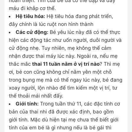
hoàn thiện. Tim của bé đã có thể đập và đẩy
máu đi khắp cơ thể.
Hệ tiêu hóa:
Hệ tiêu hóa đang phát triển,
đây chính là lúc ruột non hình thành
Các cử động:
Bé yêu lúc này đã có thể thực
hiện các động tác như uốn người, duỗi người và
cử động nhẹ. Tuy nhiên, mẹ không thể cảm
nhận được thai máy lúc này. Ngoài ra, nếu mẹ
thắc mắc
thai 11 tuần nằm ở vị trí nào
? Thì mẹ
ơi, bé con cũng không chỉ nằm yên một chỗ
trong bụng mẹ mà có thể ngay lúc này, bé đang
xoay người, lộn nhào để tìm kiếm một vị trí, tư
thế thoải mái nhất đấy.
Giới tính:
Trong tuần thứ 11, các đặc tính cơ
bản của thai nhi đã được xác định, bao gồm
giới tính. Mặc dù hiện tại mẹ chưa thể biết giới
tính của em bé là gì nhưng nếu là bé gái thì