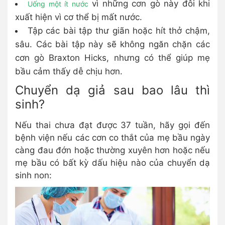
vì những cơn gò này đôi khi
Uống một ít nước
xuất hiện vì cơ thể bị mất nước.
Tập các bài tập thư giãn hoặc hít thở chậm,
sâu. Các bài tập này sẽ không ngăn chặn các
cơn gò Braxton Hicks, nhưng có thể giúp mẹ
bầu cảm thấy dễ chịu hơn.
Chuyển dạ giả sau bao lâu thì
sinh?
Nếu thai chưa đạt được 37 tuần, hãy gọi đến
bệnh viện nếu các cơn co thắt của mẹ bầu ngày
càng đau đớn hoặc thường xuyên hơn hoặc nếu
mẹ bầu có bất kỳ dấu hiệu nào của chuyển dạ
sinh non: