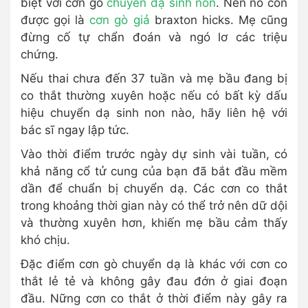
biệt với cơn gò
chuyển dạ sinh non
. Nên nó còn
được gọi là
cơn gò giả
braxton hicks. Mẹ cũng
đừng cố tự chẩn đoán và ngó lơ các triệu
chứng.
Nếu thai chưa đến 37 tuần và mẹ bầu đang bị
co thắt thường xuyên hoặc nếu có bất kỳ dấu
hiệu chuyển dạ sinh non nào, hãy liên hệ với
bác sĩ ngay lập tức.
Vào thời điểm trước ngày dự sinh vài tuần, có
khả năng cổ tử cung của bạn đã bắt đầu mềm
dần để chuẩn bị chuyển dạ. Các cơn co thắt
trong khoảng thời gian này có thể trở nên dữ dội
và thường xuyên hơn, khiến mẹ bầu cảm thấy
khó chịu.
Đặc điểm cơn gò chuyển dạ là khác với cơn co
thắt lẻ tẻ và không gây đau đớn ở giai đoạn
đầu. Nững cơn co thắt ở thời điểm này gây ra