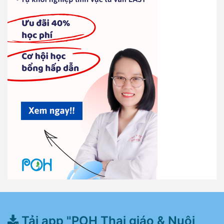
Tải app "POH Thai giáo & Nuôi