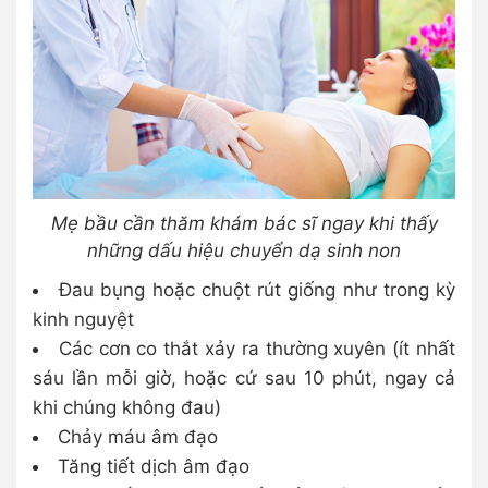
Mẹ bầu cần thăm khám bác sĩ ngay khi thấy
những dấu hiệu chuyển dạ sinh non
Đau bụng hoặc chuột rút giống như trong kỳ
kinh nguyệt
Các cơn co thắt xảy ra thường xuyên (ít nhất
sáu lần mỗi giờ, hoặc cứ sau 10 phút, ngay cả
khi chúng không đau)
Chảy máu âm đạo
Tăng tiết dịch âm đạo