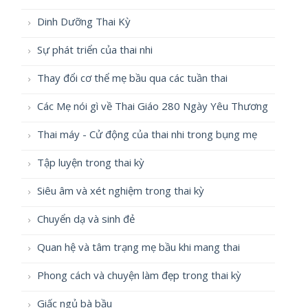
Dinh Dưỡng Thai Kỳ
Sự phát triển của thai nhi
Thay đổi cơ thể mẹ bầu qua các tuần thai
Các Mẹ nói gì về Thai Giáo 280 Ngày Yêu Thương
Thai máy - Cử động của thai nhi trong bụng mẹ
Tập luyện trong thai kỳ
Siêu âm và xét nghiệm trong thai kỳ
Chuyển dạ và sinh đẻ
Quan hệ và tâm trạng mẹ bầu khi mang thai
Phong cách và chuyện làm đẹp trong thai kỳ
Giấc ngủ bà bầu