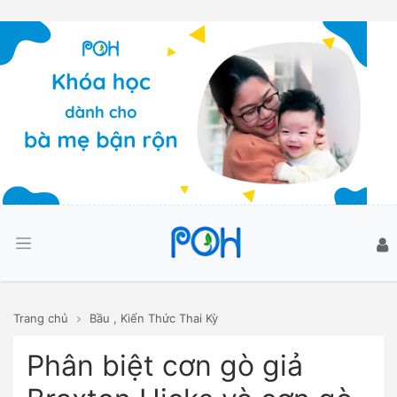
Trang chủ
Bầu
,
Kiến Thức Thai Kỳ
Phân biệt cơn gò giả