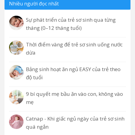
Nhiều người đọc nhất
Sự phát triển của trẻ sơ sinh qua từng
tháng (0–12 tháng tuổi)
Thời điểm vàng để trẻ sơ sinh uống nước
dừa
Bảng sinh hoạt ăn ngủ EASY của trẻ theo
độ tuổi
9 bí quyết mẹ bầu ăn vào con, không vào
mẹ
Catnap - Khi giấc ngủ ngày của trẻ sơ sinh
quá ngắn