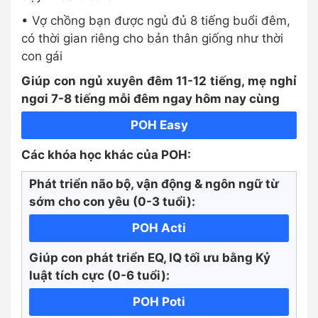
• Vợ chồng bạn được ngủ đủ 8 tiếng buổi đêm,
có thời gian riêng cho bản thân giống như thời
con gái
Giúp con ngủ xuyên đêm 11-12 tiếng, mẹ nghỉ
ngơi 7-8 tiếng mỗi đêm ngay hôm nay cùng
POH Easy
Các khóa học khác của POH:
Phát triển não bộ, vận động & ngôn ngữ từ
sớm cho con yêu (0-3 tuổi):
POH Acti
Giúp con phát triển EQ, IQ tối ưu bằng Kỷ
luật tích cực
(0-6 tuổi):
POH Poti