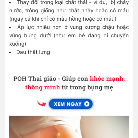
Thay đổi trong loại chất thải - ví dụ, bị chảy
nước, trông giống như chất nhầy hoặc có máu
(ngay cả khi chỉ có màu hồng hoặc có máu)
Áp lực nhiều hơn ở vùng xương chậu hoặc
vùng bụng dưới (như em bé đang di chuyển
xuống)
Đau thắt lưng