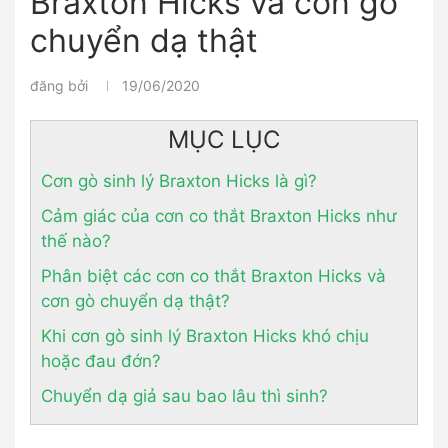
Braxton Hicks và cơn gò
chuyển dạ thật
đăng bởi
19/06/2020
MỤC LỤC
Cơn gò sinh lý Braxton Hicks là gì?
Cảm giác của cơn co thắt Braxton Hicks như
thế nào?
Phân biệt các cơn co thắt Braxton Hicks và
cơn gò chuyển dạ thật?
Khi cơn gò sinh lý Braxton Hicks khó chịu
hoặc đau đớn?
Chuyển dạ giả sau bao lâu thì sinh?