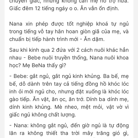
chuyển giấc, nhưng không cần mẹ hỗ trợ nữa.
Giấc đêm 12 tiếng ngáy o o. Ăn vẫn ổn định.
Nana xin phép được tốt nghiệp khoá tự ngủ
trong tiếng vỗ tay hân hoan giòn giã của mẹ, và
chuẩn bị tiếp hành trình mới - Ăn dặm.
Sau khi kinh qua 2 đứa với 2 cách nuôi khác hẳn
nhau - Bebe nuôi truyền thống, Nana nuôi khoa
học? Mẹ BeNa thấy gì?
- Bebe: gắt ngủ, gắt ngủ kinh khủng. Ba bế, mẹ
bế, dỗ dành trên tay cả tiếng đồng hồ khóc lóc
inh ỏi mới ngủ cho, nhưng đặt xuống là khóc lóc
gào tiếp. Ăn vặt, ăn ọc, ăn trớ. Dính ba dính mẹ,
dính kinh khủng. Mè nheo, mệt mỏi, vật vờ vì
giấc ngủ không chất lượng.
- Nana: không gắt ngủ, đến giờ ngủ là tự động
lăn ra không thiết tha trời mây trăng gió gì,