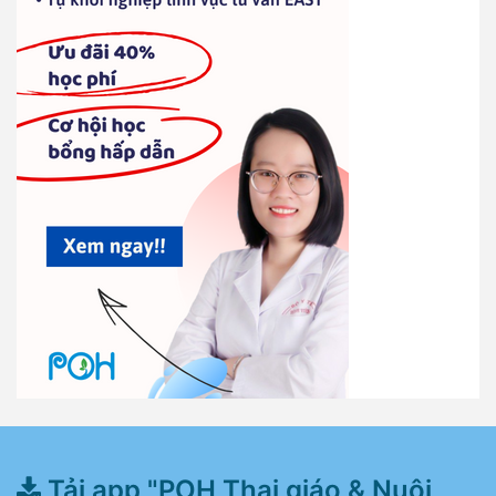
Tải app "POH Thai giáo & Nuôi