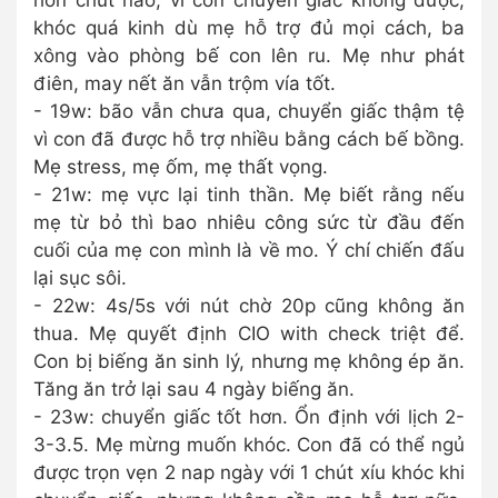
hơn chút nào, vì con chuyển giấc không được,
khóc quá kinh dù mẹ hỗ trợ đủ mọi cách, ba
xông vào phòng bế con lên ru. Mẹ như phát
điên, may nết ăn vẫn trộm vía tốt.
- 19w: bão vẫn chưa qua, chuyển giấc thậm tệ
vì con đã được hỗ trợ nhiều bằng cách bế bồng.
Mẹ stress, mẹ ốm, mẹ thất vọng.
- 21w: mẹ vực lại tinh thần. Mẹ biết rằng nếu
mẹ từ bỏ thì bao nhiêu công sức từ đầu đến
cuối của mẹ con mình là về mo. Ý chí chiến đấu
lại sục sôi.
- 22w: 4s/5s với nút chờ 20p cũng không ăn
thua. Mẹ quyết định CIO with check triệt để.
Con bị biếng ăn sinh lý, nhưng mẹ không ép ăn.
Tăng ăn trở lại sau 4 ngày biếng ăn.
- 23w: chuyển giấc tốt hơn. Ổn định với lịch 2-
3-3.5. Mẹ mừng muốn khóc. Con đã có thể ngủ
được trọn vẹn 2 nap ngày với 1 chút xíu khóc khi