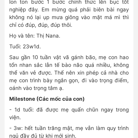
lon ton bước 1 bước chính thức lên bục tốt
nghiệp đây. Em mừng quá phải biên bài ngay
không nó lại ụp mưa giông vào mặt má mì thì
chỉ có đúp, đúp, đúp thôi.
Họ và tên: Thị Nana.
Tuổi: 23w1d.
Sau gần 10 tuần vật vã gánh bão, mẹ con hao
tổn nhan sắc lẫn tế bào não quá nhiều, không
thể văn vẻ được. Thế nên xin phép cả nhà cho
mẹ con trình bày ngắn gọn, đi vào trọng điểm,
oánh vào trọng tâm ạ.
Milestone (Các mốc của con)
- 1d tuổi: đã được mẹ quấn chũn ngay trong
viện.
- 3w: hết tuần trăng mật, mẹ vẫn làm quy trình
ngủ đầy đủ từ khi mới sinh.