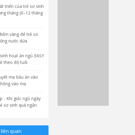
t triển của trẻ sơ sinh
ừng tháng (0–12 tháng
điểm vàng để trẻ sơ
uống nước dừa
sinh hoạt ăn ngủ EASY
rẻ theo độ tuổi
quyết mẹ bầu ăn vào
không vào mẹ
p - Khi giấc ngủ ngày
rẻ sơ sinh quá ngắn
liên quan