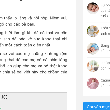
Sự phá
qua t
tuổi)
m thấy lo lắng và hồi hộp. Niềm vui,
gỡ cho các bà bầu.
Thời 
g biết làm gì khi đã có thai và cần
sinh 
m sao để bảo vệ sức khỏe thai nhi
ển một cách toàn diện nhất .
Bảng 
của t
a sẻ với các mẹ những kinh nghiệm
ang thai để các mẹ có cái nhìn tổng
9 bí 
 bổ ích giúp cho mẹ và bé thật khỏe
con, 
 chia sẻ bài viết này cho chồng của
Catna
của t
ỤC
Chuyên mục 
u