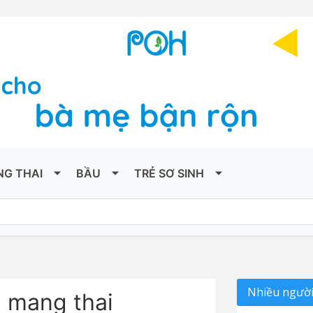
NG THAI
BẦU
TRẺ SƠ SINH
Nhiều người
i mang thai