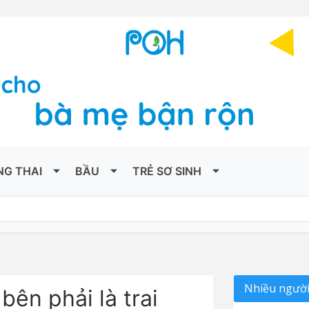
NG THAI
BẦU
TRẺ SƠ SINH
Nhiều người
ên phải là trai