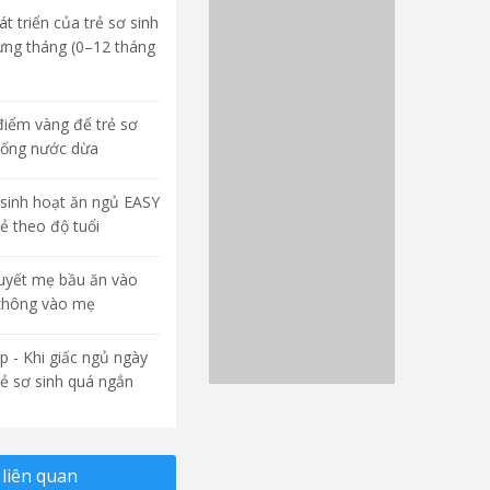
t triển của trẻ sơ sinh
ừng tháng (0–12 tháng
điểm vàng để trẻ sơ
uống nước dừa
sinh hoạt ăn ngủ EASY
rẻ theo độ tuổi
quyết mẹ bầu ăn vào
không vào mẹ
p - Khi giấc ngủ ngày
rẻ sơ sinh quá ngắn
liên quan