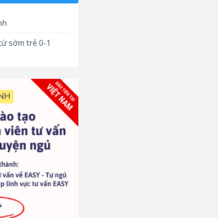
nh
từ sớm trẻ 0-1