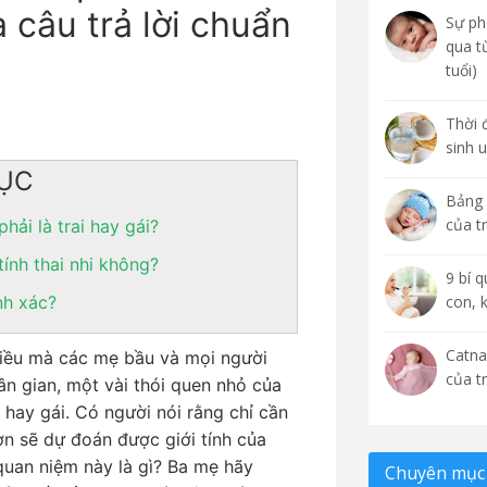
à câu trả lời chuẩn
Sự phá
qua t
tuổi)
Thời 
sinh 
ỤC
Bảng 
của t
ải là trai hay gái?
tính thai nhi không?
9 bí 
nh xác?
con, 
Catna
 điều mà các mẹ bầu và mọi người
của t
n gian, một vài thói quen nhỏ của
 hay gái. Có người nói rằng chỉ cần
n sẽ dự đoán được giới tính của
 quan niệm này là gì? Ba mẹ hãy
Chuyên mục 