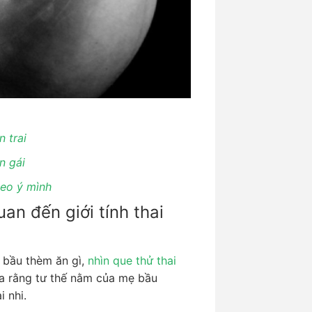
 trai
n gái
heo ý mình
an đến giới tính thai
 bầu thèm ăn gì,
nhìn que thử thai
 ra rằng tư thế nằm của mẹ bầu
i nhi.