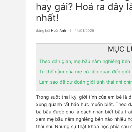
hay gái? Hoá ra đây l
nhất!
đăng bởi
Hoài Anh
14/01/2025
MỤC L
Theo dân gian, mẹ bầu nằm nghiêng bên ph
Tư thế nằm của mẹ có liên quan đến giới 
Làm sao để dự đoán giới tính thai nhi chí
Trong suốt thai kỳ, giới tính của em bé là
xung quanh rất háo hức muốn biết. Theo dâ
bà bầu được cho là cách nhận biết bầu trai
xem mẹ bầu nằm nghiêng bên nào nhiều hơ
thai nhi. Nhưng sự thật khoa học phía sau