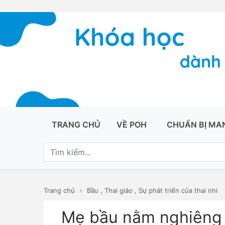
TRANG CHỦ
VỀ POH
CHUẨN BỊ MA
Trang chủ
Bầu
,
Thai giáo
,
Sự phát triển của thai nhi
Mẹ bầu nằm nghiêng b