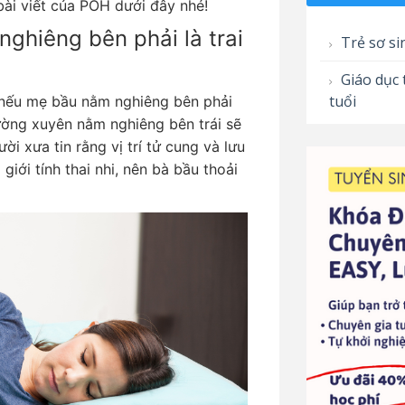
bài viết của POH dưới đây nhé!
ghiêng bên phải là trai
Trẻ sơ si
Giáo dục 
tuổi
 nếu mẹ bầu nằm nghiêng bên phải
hường xuyên nằm nghiêng bên trái sẽ
ời xưa tin rằng vị trí tử cung và lưu
iới tính thai nhi, nên bà bầu thoải