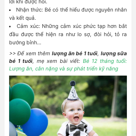
lời khi được hỏi.
Nhận thức: Bé có thể hiểu được nguyên nhân
và kết quả.
Cảm xúc: Những cảm xúc phức tạp hơn bắt
đầu được thể hiện ra như lo sợ, đòi hỏi, tỏ ra
bướng bỉnh…
>> Để xem thêm
lượng ăn bé 1 tuổi
,
lượng sữa
bé 1 tuổi
, mẹ xem bài viết:
Bé 12 tháng tuổi:
Lượng ăn, cân nặng và sự phát triển kỹ năng