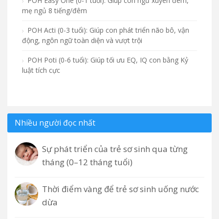
POH Easy One (0-1 tuổi): Giúp con ngủ xuyên đêm,
mẹ ngủ 8 tiếng/đêm
POH Acti (0-3 tuổi): Giúp con phát triển não bô, vận
động, ngôn ngữ toàn diện và vượt trội
POH Poti (0-6 tuổi): Giúp tối ưu EQ, IQ con bằng Kỷ
luật tích cực
Nhiều người đọc nhất
Sự phát triển của trẻ sơ sinh qua từng
tháng (0–12 tháng tuổi)
Thời điểm vàng để trẻ sơ sinh uống nước
dừa