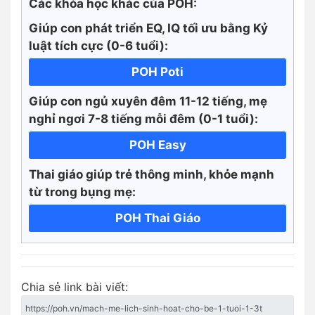
Các khóa học khác của POH:
Giúp con phát triển EQ, IQ tối ưu bằng Kỷ
luật tích cực
(0-6 tuổi):
POH Poti
Giúp con ngủ xuyên đêm 11-12 tiếng, mẹ
nghỉ ngơi 7-8 tiếng mỗi đêm (0-1 tuổi):
POH Easy
Thai giáo giúp trẻ thông minh, khỏe mạnh
từ trong bụng mẹ:
POH Thai Giáo
Chia sẻ link bài viết: