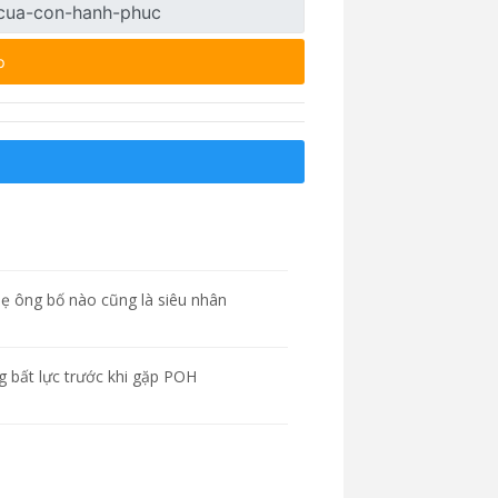
p
n
 mẹ ông bố nào cũng là siêu nhân
g bất lực trước khi gặp POH