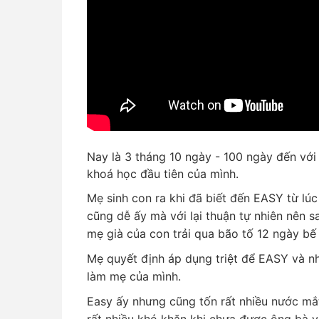
Nay là 3 tháng 10 ngày - 100 ngày đến với t
khoá học đầu tiên của mình.
Mẹ sinh con ra khi đã biết đến EASY từ lúc
cũng dễ ấy mà với lại thuận tự nhiên nên 
mẹ già của con trải qua bão tố 12 ngày bế 
Mẹ quyết định áp dụng triệt để EASY và nh
làm mẹ của mình.
Easy ấy nhưng cũng tốn rất nhiều nước mắt
rất nhiều khó khăn khi chưa được ông bà 