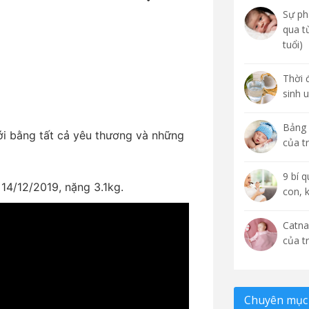
Sự phá
qua t
tuổi)
Thời 
sinh 
Bảng 
ới bằng tất cả yêu thương và những
của t
9 bí 
 14/12/2019, nặng 3.1kg.
con, 
Catna
của t
Chuyên mục 