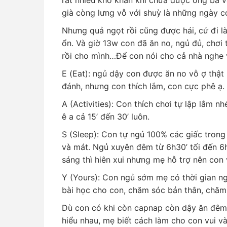
già còng lưng vỗ với shuỳ là những ngày c
Nhưng quả ngọt rồi cũng được hái, cứ đi l
ổn. Và giờ 13w con đã ăn no, ngủ đủ, chơi 
rồi cho mình…Để con nói cho cả nhà nghe
E (Eat): ngủ dậy con được ăn no vỗ ợ thật
đánh, nhưng con thích lắm, con cực phê ạ.
A (Activities): Con thích chơi tự lập lắm n
ê a cả 15’ đến 30’ luôn.
S (Sleep): Con tự ngủ 100% các giấc trong
và mát. Ngủ xuyên đêm từ 6h30’ tối đến 6
sáng thì hiên xui nhưng mẹ hỗ trợ nên con
Y (Yours): Con ngủ sớm mẹ có thời gian n
bài học cho con, chăm sóc bản thân, chăm
Dù con có khi còn capnap còn dậy ăn đêm
hiểu nhau, mẹ biết cách làm cho con vui và