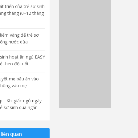
t triển của trẻ sơ sinh
ừng tháng (0–12 tháng
điểm vàng để trẻ sơ
uống nước dừa
sinh hoạt ăn ngủ EASY
rẻ theo độ tuổi
quyết mẹ bầu ăn vào
không vào mẹ
p - Khi giấc ngủ ngày
rẻ sơ sinh quá ngắn
liên quan