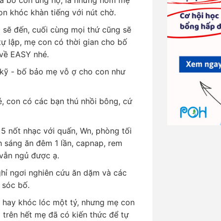
on khóc khàn tiếng với nút chờ.
à sẽ đến, cuối cùng mọi thứ cũng sẽ
tự lập, mẹ con có thời gian cho bố
 về EASY nhé.
 kỹ - bố bảo mẹ vỗ ợ cho con như
hé, con có các bạn thú nhồi bông, cứ
 5 nốt nhạc với quấn, Wn, phòng tối
h sáng ăn đêm 1 lần, capnap, rem
 vẫn ngủ được ạ.
ghỉ ngơi nghiên cứu ăn dặm và các
 sóc bố.
 hay khóc lóc một tý, nhưng mẹ con
 trên hết mẹ đã có kiến thức để tự