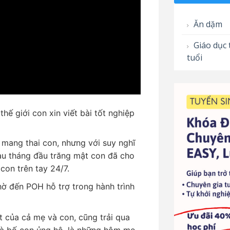
Ăn dặm
Giáo dục 
tuổi
hế giới con xin viết bài tốt nghiệp
 mang thai con, nhưng với suy nghĩ
sau tháng đầu trăng mật con đã cho
con trên tay 24/7.
ờ đến POH hỗ trợ trong hành trình
 của cả mẹ và con, cũng trải qua
và bố con ủng hộ, là những hôm mẹ