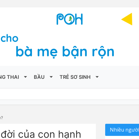
NG THAI
BẦU
TRẺ SƠ SINH
e?
Nhiều người
đời của con hạnh