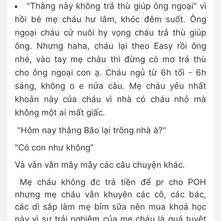
"Thằng này không trả thù giúp ông ngoại" vì
hồi bé mẹ cháu hư lắm, khóc đêm suốt. Ông
ngoại cháu cứ nuôi hy vọng cháu trả thù giúp
ông. Nhưng haha, cháu lại theo Easy rồi ông
nhé, vào tay mẹ cháu thì đừng có mơ trả thù
cho ông ngoại con ạ. Cháu ngủ từ 6h tối - 6h
sáng, không o e nửa câu. Mẹ cháu yêu nhất
khoản này của cháu vì nhà có cháu nhỏ mà
không một ai mất giấc.
"Hôm nay thằng Bão lại trông nhà à?"
"Có con như không"
Và vân vân mây mây các câu chuyện khác.
Mẹ cháu không đc trả tiền để pr cho POH
nhưng mẹ cháu vẫn khuyên các cô, các bác,
các dì sắp làm mẹ bỉm sữa nên mua khoá học
này vì sự trải nghiệm của mẹ cháu là quá tuyệt