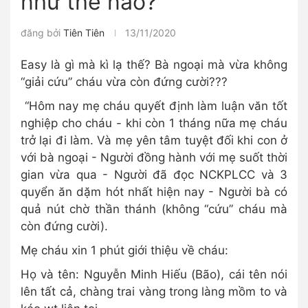
như thế nào?
đăng bởi
Tiên Tiên
13/11/2020
Easy là gì mà kì lạ thế? Bà ngoại mà vừa không
“giải cứu” cháu vừa còn đứng cười???
“Hôm nay mẹ cháu quyết định làm luận văn tốt
nghiệp cho cháu - khi còn 1 tháng nữa mẹ cháu
trở lại đi làm. Và mẹ yên tâm tuyệt đối khi con ở
với bà ngoại - Người đồng hành với mẹ suốt thời
gian vừa qua - Người đã đọc NCKPLCC và 3
quyển ăn dặm hót nhất hiện nay - Người bà có
quả nút chờ thần thánh (không “cứu” cháu mà
còn đứng cười).
Mẹ cháu xin 1 phút giới thiệu về cháu:
Họ và tên: Nguyễn Minh Hiếu (Bão), cái tên nói
lên tất cả, chàng trai vàng trong làng mồm to và