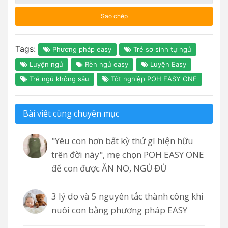
Sao chép
Tags:
Phương pháp easy
Trẻ sơ sinh tự ngủ
Luyện ngủ
Rèn ngủ easy
Luyện Easy
Trẻ ngủ không sâu
Tốt nghiệp POH EASY ONE
Bài viết cùng chuyên mục
"Yêu con hơn bất kỳ thứ gì hiện hữu
trên đời này", mẹ chọn POH EASY ONE
để con được ĂN NO, NGỦ ĐỦ
3 lý do và 5 nguyên tắc thành công khi
nuôi con bằng phương pháp EASY