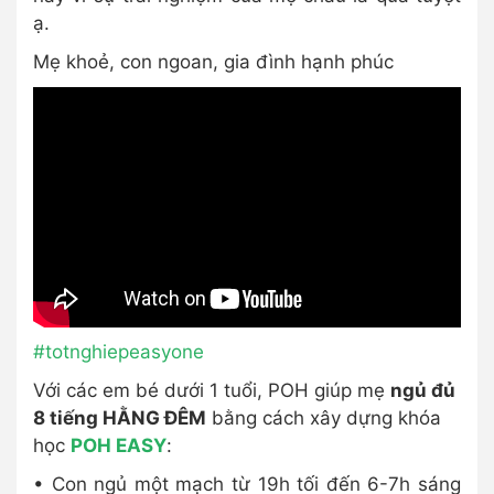
ạ.
Mẹ khoẻ, con ngoan, gia đình hạnh phúc
#totnghiepeasyone
Với các em bé dưới 1 tuổi, POH giúp mẹ
ngủ đủ
8 tiếng HẰNG ĐÊM
bằng cách xây dựng khóa
học
POH EASY
:
• Con ngủ một mạch từ 19h tối đến 6-7h sáng