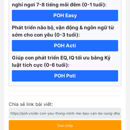
nghỉ ngơi 7-8 tiếng mỗi đêm (0-1 tuổi):
POH Easy
Phát triển não bộ, vận động & ngôn ngữ từ
sớm cho con yêu (0-3 tuổi):
POH Acti
Giúp con phát triển EQ, IQ tối ưu bằng Kỷ
luật tích cực
(0-6 tuổi):
POH Poti
Chia sẻ link bài viết:
Sao chép