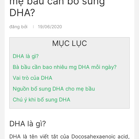
mẹ bầu cần bổ sung
DHA?
đăng bởi
19/06/2020
MỤC LỤC
DHA là gì?
Bà bầu cần bao nhiêu mg DHA mỗi ngày?
Vai trò của DHA
Nguồn bổ sung DHA cho mẹ bầu
Chú ý khi bổ sung DHA
DHA là gì?
DHA là tên viết tắt của Docosahexaenoic acid,