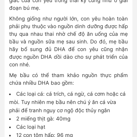
giác của con yêu trong thai kỳ cũng như ở giai
đoạn bú mẹ.
Không giống như người lớn, con yêu hoàn toàn
phải phụ thuộc vào nguồn dinh dưỡng được hấp
thụ qua nhau thai nhờ chế độ ăn uống của mẹ
bầu và nguồn sữa mẹ sau sinh. Do đó, mẹ bầu
hãy bổ sung đủ DHA để con yêu cũng nhận
được nguồn DHA dồi dào cho sự phát triển của
con nhé.
Mẹ bầu có thể tham khảo nguồn thực phẩm
chứa nhiều DHA bao gồm:
Các loại cá: cá trích, cá ngừ, cá cơm hoặc cá
mòi. Tuy nhiên mẹ bầu nên chú ý ăn cá vừa
phải để tranh nguy cơ ngộ độc thủy ngân
2 miếng thịt gà: 40mg
Các loại hạt
12 con tôm hấp: 96 mg