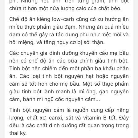
phì. Nhưng nếu tính trên từng gram, tinh bột
chứa ít hơn một nửa lượng calo của chất béo.
Chế độ ăn kiêng low-carb cũng có xu hướng ăn
nhiều thực phẩm giàu đạm. Nhưng ăn quá nhiều
đạm có thể gây ra tác dụng phụ như mệt mỏi và
hôi miệng, và tăng nguy cơ bị sỏi thận.
Các chuyên gia dinh dưỡng khuyến cáo mẹ bầu
nên có chế độ ăn các bữa chính giàu tinh bột.
Tinh bột nên chiếm đến một phần ba khẩu phần
ăn. Các loại tinh bột nguyên hạt hoặc nguyên
cám sẽ tốt hơn cho mẹ bầu. Một số thực phẩm
giàu tinh bột lành mạnh là mì ống, gạo nguyên
cám, bánh mì ngũ cốc nguyên cám...
Tinh bột nguyên cám là nguồn cung cấp năng
lượng, chất xơ, canxi, sắt và vitamin B tốt. Đây
đều là các chất dinh dưỡng rất quan trọng trong
thai kỳ.