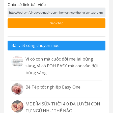
Chia sẻ link bài viết:
Sao chép
Bài viết cùng chuyên mục
Vì có con mà cuộc đời mẹ lại bừng
sáng, vì có POH EASY mà con vào đời
bừng sáng
Bé Tép tốt nghiệp Easy One
MẸ BỈM SỮA THỜI 4.0 ĐÃ LUYỆN CON
TỰ NGỦ NHƯ THẾ NÀO