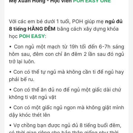
Mẹ Xuân Hồng - Học viên
POH EASY ONE
Với các em bé dưới 1 tuổi, POH giúp mẹ
ngủ đủ
8 tiếng HẰNG ĐÊM
bằng cách xây dựng khóa
học
POH EASY
:
• Con ngủ một mạch từ 19h tối đến 6-7h sáng
hôm sau, đêm con chỉ ăn đêm 2 lần sau đó ngủ
trở lại luôn.
• Con có thể tự ngủ mà không cần ti để ngủ hay
phải bế ru.
• Con có thể ăn đủ no để ngủ một giấc dài chứ
không ti vặt ngủ vặt
• Con có một giấc ngủ ngon mà không giật mình
dậy khóc thét lên
• Vợ chồng bạn được ngủ đủ 8 tiếng buổi đêm,
có thời gian riêng cho bản thân giống như thời