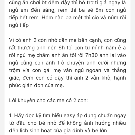
cũng ăn chơi bt đêm dậy thì hỗ trợ ti giả ngay là
ngủ em đến sáng, rem thì ba sẽ ôm con ngủ
tiếp hết rem. Hôm nào ba mệt thì cio và núm rồi
ngủ tiếp
Vì có anh 2 còn nhỏ cần mẹ bên cạnh, con cũng
rất thương anh nên 6h tối con tự mình nằm ê a
rồi ngủ mẹ chăm anh ăn tối rồi 7h30 anh lại vào
ngủ cùng con anh trò chuyện anh cười nhưng
trộm vía con gái mẹ vẫn ngủ ngoan và thẳng
giấc, đêm con có dậy thì anh 2 vẫn khò, hạnh
phúc giản đơn của mẹ.
Lời khuyên cho các mẹ có 2 con:
1. Hãy đọc kỹ tìm hiểu easy áp dụng chuẩn ngay
từ đầu cho bé nhỏ để không ảnh hưởng nhiều
đến lịch sinh hoạt của gia đình và bé lớn