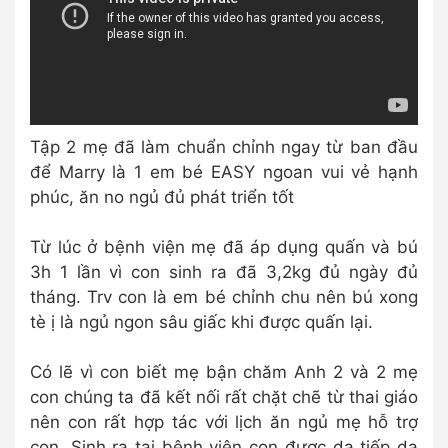
Tập 2 mẹ đã làm chuẩn chỉnh ngay từ ban đầu
để Marry là 1 em bé EASY ngoan vui vẻ hạnh
phúc, ăn no ngủ đủ phát triển tốt
Từ lúc ở bệnh viện mẹ đã áp dụng quấn và bú
3h 1 lần vì con sinh ra đã 3,2kg đủ ngày đủ
tháng. Trv con là em bé chỉnh chu nên bú xong
tè ị là ngủ ngon sâu giấc khi được quấn lại.
Có lẽ vì con biết mẹ bận chăm Anh 2 và 2 mẹ
con chúng ta đã kết nối rất chặt chẽ từ thai giáo
nên con rất hợp tác với lịch ăn ngủ mẹ hỗ trợ
con. Sinh ra tại bệnh viện con được da tiếp da