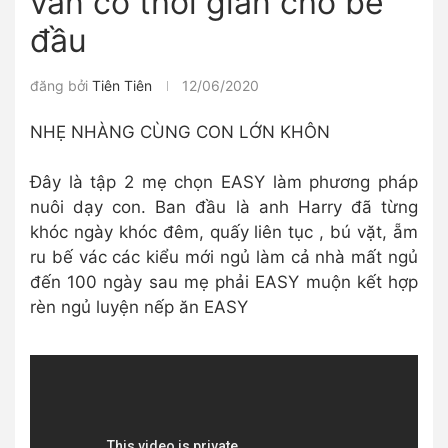
vẫn có thời gian cho bé
đầu
đăng bởi
Tiên Tiên
12/06/2020
NHẸ NHÀNG CÙNG CON LỚN KHÔN
Đây là tập 2 mẹ chọn EASY làm phương pháp
nuôi dạy con. Ban đầu là anh Harry đã từng
khóc ngày khóc đêm, quấy liên tục , bú vặt, ẵm
ru bế vác các kiểu mới ngủ làm cả nhà mất ngủ
đến 100 ngày sau mẹ phải EASY muộn kết hợp
rèn ngủ luyện nếp ăn EASY