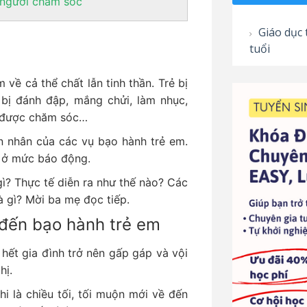
 người chăm sóc
Giáo dục t
tuổi
 về cả thể chất lẫn tinh thần. Trẻ bị
bị đánh đập, mắng chửi, làm nhục,
ng được chăm sóc…
ạn nhân của các vụ bạo hành trẻ em.
g ở mức báo động.
gì? Thực tế diễn ra như thế nào? Các
 gì? Mời ba mẹ đọc tiếp.
 đến bạo hành trẻ em
hết gia đình trở nên gấp gáp và vội
thị.
hi là chiều tối, tối muộn mới về đến