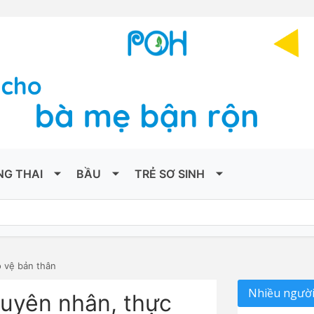
NG THAI
BẦU
TRẺ SƠ SINH
o vệ bản thân
Nhiều người
guyên nhân, thực