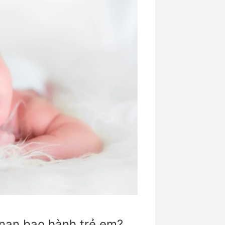
 nạn bạo hành trẻ em?