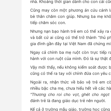
nhà. Khoảng thời gian dành cho con cái cũn
Cũng may còn một phương án cứu cánh là 
bè thân chăm con giúp. Nhưng ba mẹ khô
tiếp chăm sóc con.
Nhưng nạn bạo hành trẻ em có thể xảy ra ở
và bất cứ ai cũng có thể trở thành “thủ 
gia đình gần đây tại Việt Nam đã chứng mi
Ngay cả chính ba mẹ ruột còn trực tiếp r
hành với con ruột của mình. Đó là sự thật 
Vậy mới thấy, nếu không kiểm soát được b
cũng có thể ra tay với chính đứa con yêu 
Ngoài ra, nhận thức về bảo vệ trẻ em cò
nhiều bậc cha mẹ, chưa hiểu hết về các h
"Thương cho roi cho vọt, ghét cho ngọt 
đánh trẻ là đang giáo dục trẻ nên người.
Kể cả ở trường mẫu giáo, trường học cũng 