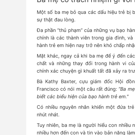
Một số ba mẹ bỏ qua các dấu hiệu trẻ bị 
sự thật đau lòng.
Đa phần “thủ phạm” của những vụ bạo hàn
chính là các thành viên trong gia đình, v
hành trẻ em hiện nay trở nên khó chấp nh
Mặt khác, ngay cả khi ba mẹ để ý đến các
chất và những thay đổi trong hành vi củ
chính xác chuyện gì khuất tất đã xảy ra tr
Bà Kathy Baxter, cựu giám đốc Hội đồ
Francisco có nói một câu rất đúng:
“Ba mẹ 
biết các biểu hiện của bạo hành trẻ em."
Có nhiều nguyên nhân khiến một đứa trẻ 
nhút nhát.
Tuy nhiên, ba mẹ là người hiểu con nhiều
nhiều hơn đến con và tin vào bản năng là