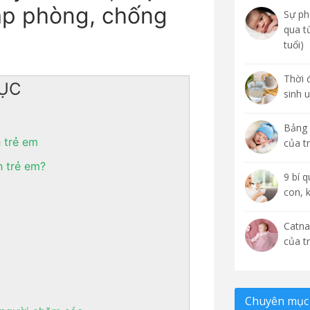
áp phòng, chống
Sự phá
qua t
tuổi)
Thời 
ỤC
sinh 
Bảng 
 trẻ em
của t
h trẻ em?
9 bí 
con, 
Catna
của t
Chuyên mục 