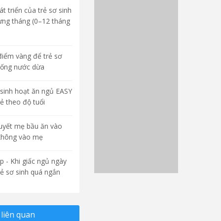
t triển của trẻ sơ sinh
ừng tháng (0–12 tháng
điểm vàng để trẻ sơ
uống nước dừa
sinh hoạt ăn ngủ EASY
rẻ theo độ tuổi
quyết mẹ bầu ăn vào
không vào mẹ
p - Khi giấc ngủ ngày
rẻ sơ sinh quá ngắn
liên quan