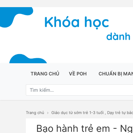
TRANG CHỦ
VỀ POH
CHUẨN BỊ MA
Trang chủ
Giáo dục từ sớm trẻ 1-3 tuổi
,
Dạy trẻ tự bả
Bạo hành trẻ em - N