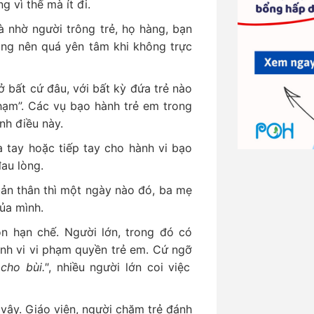
g vì thế mà ít đi.
nhờ người trông trẻ, họ hàng, bạn
ng nên quá yên tâm khi không trực
 bất cứ đâu, với bất kỳ đứa trẻ nào
phạm”. Các vụ bạo hành trẻ em trong
nh điều này.
a tay hoặc tiếp tay cho hành vi bạo
đau lòng.
ản thân thì một ngày nào đó, ba mẹ
của mình.
n hạn chế. Người lớn, trong đó có
ành vi vi phạm quyền trẻ em. Cứ ngỡ
cho bùi."
, nhiều người lớn coi việc
vậy. Giáo viên, người chăm trẻ đánh