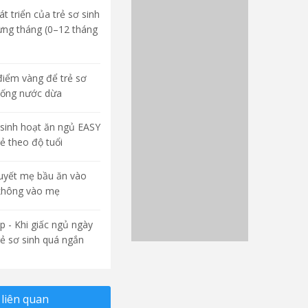
t triển của trẻ sơ sinh
ừng tháng (0–12 tháng
điểm vàng để trẻ sơ
uống nước dừa
sinh hoạt ăn ngủ EASY
rẻ theo độ tuổi
quyết mẹ bầu ăn vào
không vào mẹ
p - Khi giấc ngủ ngày
rẻ sơ sinh quá ngắn
liên quan