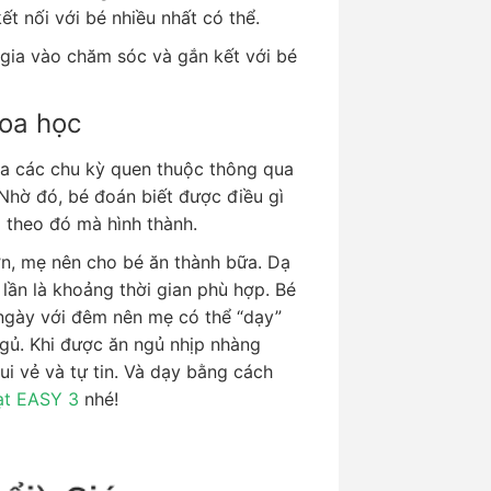
kết nối với bé nhiều nhất có thể.
gia vào chăm sóc và gắn kết với bé
hoa học
ra các chu kỳ quen thuộc thông qua
 Nhờ đó, bé đoán biết được điều gì
g theo đó mà hình thành.
n, mẹ nên cho bé ăn thành bữa. Dạ
lần là khoảng thời gian phù hợp. Bé
, ngày với đêm nên mẹ có thể “dạy”
gủ. Khi được ăn ngủ nhịp nhàng
ui vẻ và tự tin. Và dạy bằng cách
ạt EASY 3
nhé!