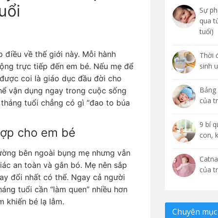
uổi
Sự phá
qua t
tuổi)
o điều về thế giới này. Mỗi hành
Thời 
động trực tiếp đến em bé. Nếu mẹ để
sinh 
được coi là giáo dục đầu đời cho
Bảng 
thể vận dụng ngay trong cuộc sống
của t
 tháng tuổi chẳng có gì “đao to búa
9 bí 
 hợp cho em bé
con, 
rường bên ngoài bụng mẹ nhưng vẫn
Catna
iác an toàn và gắn bó. Mẹ nên sắp
của t
hay đổi nhất có thể. Ngay cả người
háng tuổi cần “làm quen” nhiều hơn
m khiến bé lạ lẫm.
Chuyên mục 