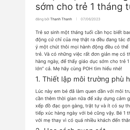
sớm cho trẻ 1 tháng t
đăng bởi
Thanh Thanh
07/06/2023
Trẻ sơ sinh một tháng tuổi cần học biết ba
động cử chỉ của mẹ thật ra đều đang tác 
ý một chút thôi mọi hành động đều có thể 
trẻ. Và có những việc rất đơn giản mẹ có 
hàng ngày, để thấy giáo dục sớm cho trẻ 1
lớn” cả. Mẹ hãy cùng POH tìm hiểu nhé!
1. Thiết lập môi trường phù
Lúc này em bé đã làm quen dần với môi t
cần thêm thời gian nữa để xây dựng cảm g
xếp đồ đạc gọn gàng, trật tự và ít có sự t
tiếp xúc hàng ngày với bé cũng vậy. Bé 1 t
với mẹ thay vì có quá nhiều khách đến thă