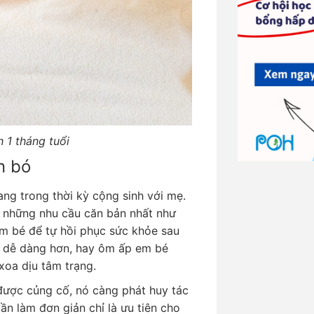
h 1 tháng tuổi
n bó
ang trong thời kỳ cộng sinh với mẹ.
ợ những nhu cầu căn bản nhất như
 em bé để tự hồi phục sức khỏe sau
ại dễ dàng hơn, hay ôm ấp em bé
xoa dịu tâm trạng.
 được củng cố, nó càng phát huy tác
n làm đơn giản chỉ là ưu tiên cho