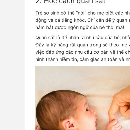
2. Học cách quan sát
Trẻ sơ sinh có thể “nói” cho mẹ biết các n
động và cả tiếng khóc. Chỉ cần để ý quan
nắm bắt được ngôn ngữ của bé thôi mà!
Quan sát là để nhận ra nhu cầu của bé, nhằ
Đây là kỹ năng rất quan trọng sẽ theo mẹ v
việc đáp ứng các nhu cầu cơ bản về thể ch
hình thành niềm tin, cảm giác an toàn và n