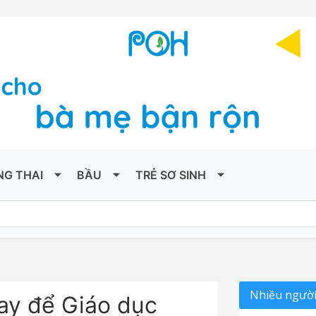
NG THAI
BẦU
TRẺ SƠ SINH
Nhiều người
ay để Giáo dục