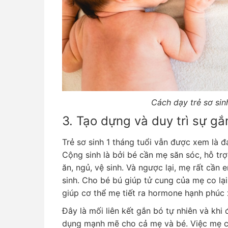
Cách dạy trẻ sơ sin
3. Tạo dựng và duy trì sự gắ
Trẻ sơ sinh 1 tháng tuổi vẫn được xem là đ
Cộng sinh là bởi bé cần mẹ săn sóc, hỗ tr
ăn, ngủ, vệ sinh. Và ngược lại, mẹ rất cần
sinh. Cho bé bú giúp tử cung của mẹ co l
giúp cơ thể mẹ tiết ra hormone hạnh phúc 
Đây là mối liên kết gắn bó tự nhiên và khi
dụng mạnh mẽ cho cả mẹ và bé. Việc mẹ cầ