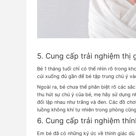
5. Cung cấp trải nghiệm thị 
Bé 1 tháng tuổi chỉ có thể nhìn rõ trong 
cúi xuống đủ gần để bé tập trung chú ý v
Ngoài ra, bé chưa thể phân biệt rõ các sắ
thu hút sự chú ý của bé, mẹ hãy sử dụng 
đối lập nhau như trắng và đen. Các đồ ch
luồng không khí tự nhiên trong phòng cũng
6. Cung cấp trải nghiệm thín
Em bé đã có những ký ức về thính giác dù 