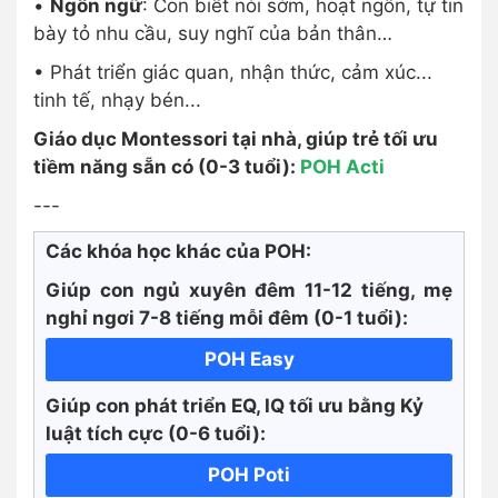
•
Ngôn ngữ
: Con biết nói sớm, hoạt ngôn, tự tin
bày tỏ nhu cầu, suy nghĩ của bản thân…
• Phát triển giác quan, nhận thức, cảm xúc...
tinh tế, nhạy bén...
Giáo dục Montessori tại nhà, giúp trẻ tối ưu
tiềm năng sẵn có (0-3 tuổi):
POH Acti
---
Các khóa học khác của POH:
Giúp con ngủ xuyên đêm 11-12 tiếng, mẹ
nghỉ ngơi 7-8 tiếng mỗi đêm (0-1 tuổi):
POH Easy
Giúp con phát triển EQ, IQ tối ưu bằng Kỷ
luật tích cực
(0-6 tuổi):
POH Poti