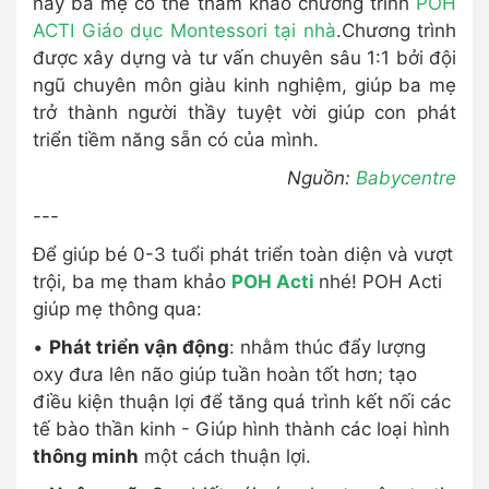
này ba mẹ có thể tham khảo chương trình
POH
ACTI Giáo dục Montessori tại nhà
.Chương trình
được xây dựng và tư vấn chuyên sâu 1:1 bởi đội
ngũ chuyên môn giàu kinh nghiệm, giúp ba mẹ
trở thành người thầy tuyệt vời giúp con phát
triển tiềm năng sẵn có của mình.
Nguồn:
Babycentre
---
Để giúp bé 0-3 tuổi phát triển toàn diện và vượt
trội, ba mẹ tham khảo
POH Acti
nhé! POH Acti
giúp mẹ thông qua:
•
Phát triển vận động
: nhằm thúc đẩy lượng
oxy đưa lên não giúp tuần hoàn tốt hơn; tạo
điều kiện thuận lợi để tăng quá trình kết nối các
tế bào thần kinh - Giúp hình thành các loại hình
thông minh
một cách thuận lợi.