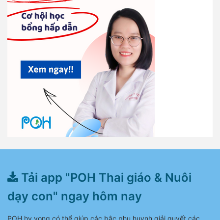
Tải app "POH Thai giáo & Nuôi
dạy con" ngay hôm nay
POH hy vọng có thể giúp các bậc phụ huynh giải quyết các