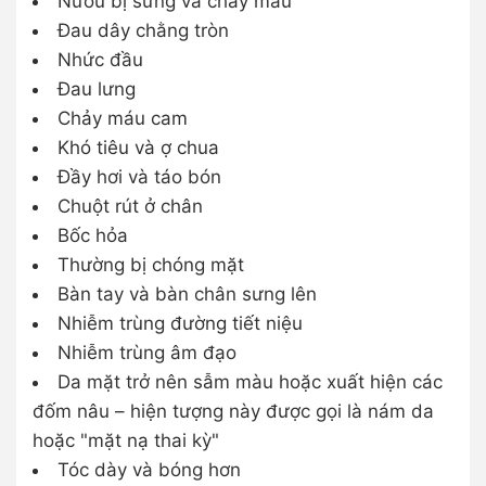
Nướu bị sưng và chảy máu
Đau dây chằng tròn
Nhức đầu
Đau lưng
Chảy máu cam
Khó tiêu và ợ chua
Đầy hơi và táo bón
Chuột rút ở chân
Bốc hỏa
Thường bị chóng mặt
Bàn tay và bàn chân sưng lên
Nhiễm trùng đường tiết niệu
Nhiễm trùng âm đạo
Da mặt trở nên sẫm màu hoặc xuất hiện các
đốm nâu – hiện tượng này được gọi là nám da
hoặc "mặt nạ thai kỳ"
Tóc dày và bóng hơn