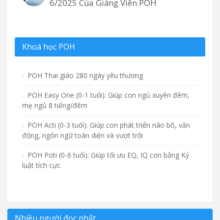
6/2025 Của Giảng Viên POH
Khoá học POH
POH Thai giáo 280 ngày yêu thương
POH Easy One (0-1 tuổi): Giúp con ngủ xuyên đêm,
mẹ ngủ 8 tiếng/đêm
POH Acti (0-3 tuổi): Giúp con phát triển não bô, vận
động, ngôn ngữ toàn diện và vượt trội
POH Poti (0-6 tuổi): Giúp tối ưu EQ, IQ con bằng Kỷ
luật tích cực
Nhiều người đọc nhất