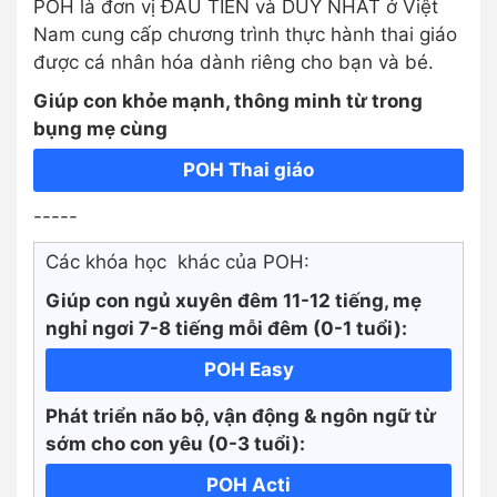
POH là đơn vị ĐẦU TIÊN và DUY NHẤT ở Việt
Nam cung cấp chương trình thực hành thai giáo
được cá nhân hóa dành riêng cho bạn và bé.
Giúp con khỏe mạnh, thông minh từ trong
bụng mẹ cùng
POH Thai giáo
-----
Các khóa học khác của POH:
Giúp con ngủ xuyên đêm 11-12 tiếng, mẹ
nghỉ ngơi 7-8 tiếng mỗi đêm (0-1 tuổi):
POH Easy
Phát triển não bộ, vận động & ngôn ngữ từ
sớm cho con yêu (0-3 tuổi):
POH Acti