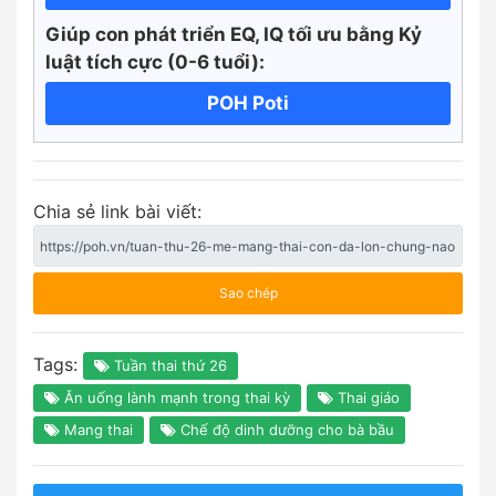
Giúp con phát triển EQ, IQ tối ưu bằng Kỷ
luật tích cực
(0-6 tuổi):
POH Poti
Chia sẻ link bài viết:
Sao chép
Tags:
Tuần thai thứ 26
Ăn uống lành mạnh trong thai kỳ
Thai giáo
Mang thai
Chế độ dinh dưỡng cho bà bầu