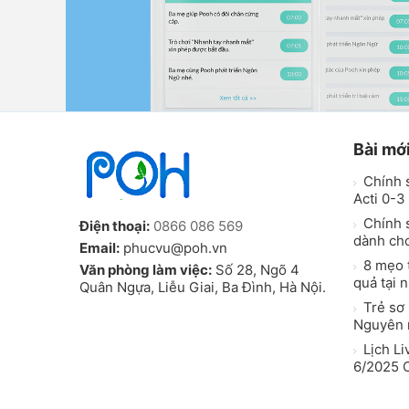
Bài mớ
Chính 
Acti 0-3 
Chính s
Điện thoại:
0866 086 569
dành ch
Email:
phucvu@poh.vn
8 mẹo t
Văn phòng làm việc:
Số 28, Ngõ 4
quả tại 
Quân Ngựa, Liễu Giai, Ba Đình, Hà Nội.
Trẻ sơ 
Nguyên n
Lịch Li
6/2025 