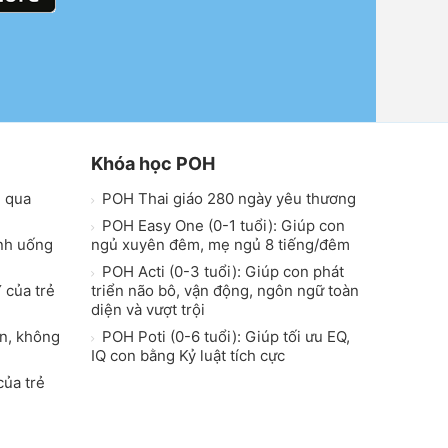
Khóa học POH
h qua
POH Thai giáo 280 ngày yêu thương
POH Easy One (0-1 tuổi): Giúp con
inh uống
ngủ xuyên đêm, mẹ ngủ 8 tiếng/đêm
POH Acti (0-3 tuổi): Giúp con phát
 của trẻ
triển não bô, vận động, ngôn ngữ toàn
diện và vượt trội
on, không
POH Poti (0-6 tuổi): Giúp tối ưu EQ,
IQ con bằng Kỷ luật tích cực
của trẻ