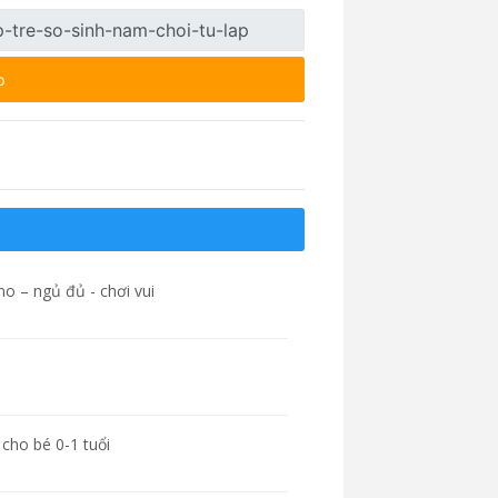
p
no – ngủ đủ - chơi vui
 cho bé 0-1 tuổi