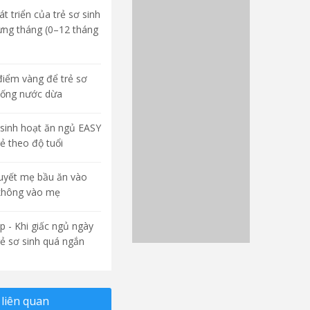
t triển của trẻ sơ sinh
ừng tháng (0–12 tháng
điểm vàng để trẻ sơ
uống nước dừa
sinh hoạt ăn ngủ EASY
rẻ theo độ tuổi
quyết mẹ bầu ăn vào
không vào mẹ
p - Khi giấc ngủ ngày
rẻ sơ sinh quá ngắn
liên quan