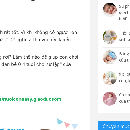
Sự phá
qua t
tuổi)
h rất tốt. Vì khi không có người lớn
Thời 
ão” để nghĩ ra thú vui tiêu khiển
sinh 
Bảng 
 rời? Làm thế nào để giúp con chơi
của t
dẫn bé 0-1 tuổi chơi tự lập" của
9 bí 
con, 
Catna
s/nuoiconeasy.giaoducsom
của t
Chuyên mục 