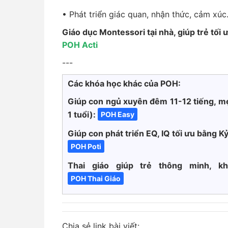
• Phát triển giác quan, nhận thức, cảm xúc...
Giáo dục Montessori tại nhà, giúp trẻ tối 
POH Acti
---
Các khóa học khác của POH:
Giúp con ngủ xuyên đêm 11-12 tiếng, mẹ
1 tuổi):
POH Easy
Giúp con phát triển EQ, IQ tối ưu bằng Kỷ
POH Poti
Thai giáo giúp trẻ thông minh, 
POH Thai Giáo
Chia sẻ link bài viết: