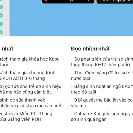
i nhất
Đọc nhiều nhất
sách tham gia khóa học Kabu
Sự phát triển của trẻ sơ sin
tuổi
từng tháng (0–12 tháng tuổi)
ách tham gia chương trình
Thời điểm vàng để trẻ sơ s
o POH ACTI 0-6 tháng
nước dừa
rị ọc sữa cho trẻ sơ sinh hiệu
Bảng sinh hoạt ăn ngủ EASY
nhà mẹ nào cũng cần biết
theo độ tuổi
sinh ọc sữa thành vòi:
9 bí quyết mẹ bầu ăn vào c
hân và giải pháp mẹ cần biết
vào mẹ
vestream Miễn Phí Tháng
Catnap - Khi giấc ngủ ngày 
Của Giảng Viên POH
sơ sinh quá ngắn