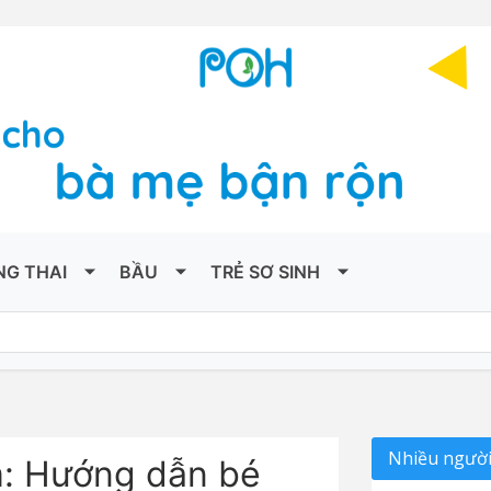
NG THAI
BẦU
TRẺ SƠ SINH
Nhiều người
m: Hướng dẫn bé