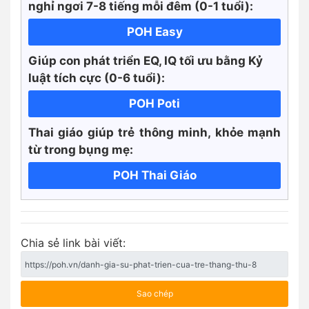
nghỉ ngơi 7-8 tiếng mỗi đêm (0-1 tuổi):
POH Easy
Giúp con phát triển EQ, IQ tối ưu bằng Kỷ
luật tích cực
(0-6 tuổi):
POH Poti
Thai giáo giúp trẻ thông minh, khỏe mạnh
từ trong bụng mẹ:
POH Thai Giáo
Chia sẻ link bài viết:
Sao chép