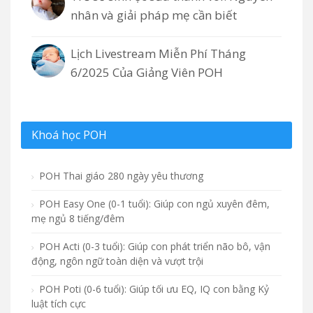
nhân và giải pháp mẹ cần biết
Lịch Livestream Miễn Phí Tháng
6/2025 Của Giảng Viên POH
Khoá học POH
POH Thai giáo 280 ngày yêu thương
POH Easy One (0-1 tuổi): Giúp con ngủ xuyên đêm,
mẹ ngủ 8 tiếng/đêm
POH Acti (0-3 tuổi): Giúp con phát triển não bô, vận
động, ngôn ngữ toàn diện và vượt trội
POH Poti (0-6 tuổi): Giúp tối ưu EQ, IQ con bằng Kỷ
luật tích cực