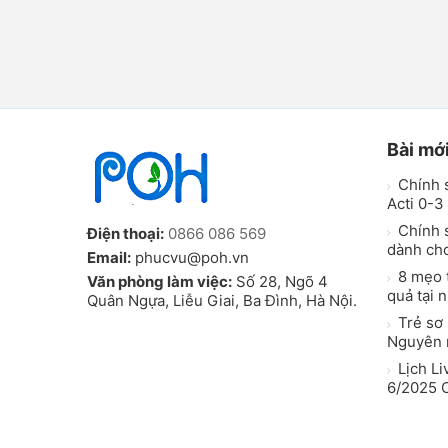
Bài mớ
Chính 
Acti 0-3 
Chính s
Điện thoại:
0866 086 569
dành ch
Email:
phucvu@poh.vn
8 mẹo t
Văn phòng làm việc:
Số 28, Ngõ 4
quả tại 
Quân Ngựa, Liễu Giai, Ba Đình, Hà Nội.
Trẻ sơ 
Nguyên n
Lịch Li
6/2025 