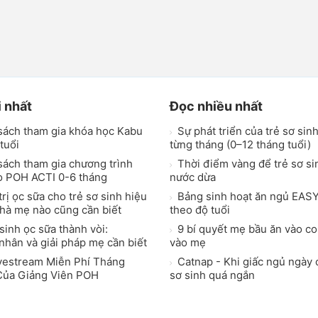
i nhất
Đọc nhiều nhất
sách tham gia khóa học Kabu
Sự phát triển của trẻ sơ sin
tuổi
từng tháng (0–12 tháng tuổi)
ách tham gia chương trình
Thời điểm vàng để trẻ sơ s
o POH ACTI 0-6 tháng
nước dừa
rị ọc sữa cho trẻ sơ sinh hiệu
Bảng sinh hoạt ăn ngủ EASY
nhà mẹ nào cũng cần biết
theo độ tuổi
sinh ọc sữa thành vòi:
9 bí quyết mẹ bầu ăn vào c
hân và giải pháp mẹ cần biết
vào mẹ
vestream Miễn Phí Tháng
Catnap - Khi giấc ngủ ngày 
Của Giảng Viên POH
sơ sinh quá ngắn