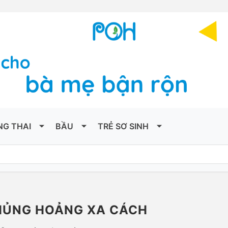
NG THAI
BẦU
TRẺ SƠ SINH
KHỦNG HOẢNG XA CÁCH