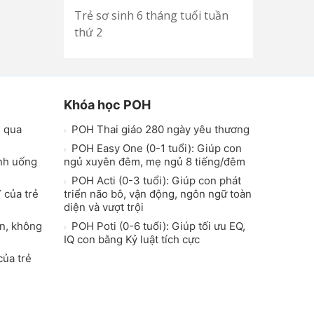
Trẻ sơ sinh 6 tháng tuổi tuần
thứ 2
Khóa học POH
h qua
POH Thai giáo 280 ngày yêu thương
POH Easy One (0-1 tuổi): Giúp con
inh uống
ngủ xuyên đêm, mẹ ngủ 8 tiếng/đêm
POH Acti (0-3 tuổi): Giúp con phát
 của trẻ
triển não bô, vận động, ngôn ngữ toàn
diện và vượt trội
on, không
POH Poti (0-6 tuổi): Giúp tối ưu EQ,
IQ con bằng Kỷ luật tích cực
của trẻ