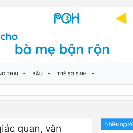
NG THAI
BẦU
TRẺ SƠ SINH
Nhiều người
giác quan, vận