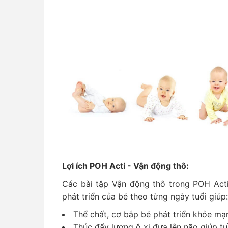
Lợi ích POH Acti - Vận động thô:
Các bài tập Vận động thô trong POH Act
phát triển của bé theo từng ngày tuổi giúp:
Thể chất, cơ bắp bé phát triển khỏe mạ
Thúc đẩy lượng ô xi đưa lên não giúp tu