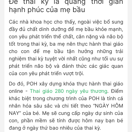
Để thai kỳ là quãng thời gian
hạnh phúc của mẹ bầu
Các nhà khoa học cho thấy, ngoài việc bổ sung
đầy đủ chất dinh dưỡng để mẹ bầu khỏe mạnh,
con yêu phát triển thể chất, cân nặng và não bộ
tốt trong thai kỳ, ba mẹ nên thực hành thai giáo
cho con để mẹ bầu tận hưởng những trải
nghiệm thai kỳ tuyệt vời nhất cũng như tối ưu sự
phát triển não bộ và đánh thức các giác quan
của con yêu phát triển vượt trội.
Do đó, POH xây dựng khóa thực hành thai giáo
online -
Thai giáo 280 ngày yêu thương
. Điểm
khác biệt trong chương trình của POH là tính cá
nhân hóa sâu sắc và chi tiết theo “NGÀY HÔM
NAY” của bé. Mẹ sẽ cung cấp ngày dự sinh của
con, phần mềm sẽ tính được hôm nay bạn bé
đang ở ngày thứ bao nhiêu của thai kỳ.