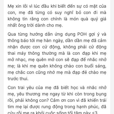
Mẹ xin lỗi vì lúc đầu khi biết đến sự có mặt của
con, mẹ đã từng có suy nghĩ bỏ con đi mà
không tin rằng con chính là món quà quý giá
nhất ông trời dành cho mẹ.
Qua từng hướng dẫn ứng dụng POH gợi ý và
thông báo tới mẹ hàn ngày, dần dần mẹ đã cảm
nhận được con cử động, không phải cử động
thai máy thông thường mà là con đạp khi mẹ
mở nhạc, mẹ quên mở con sẽ đạp để nhắc nhở
mẹ; là khi mẹ quên không chào con buổi sáng,
mẹ chắc con cũng nhớ mẹ mà đạp đẻ chào mẹ
trước thui.
Con trai yêu của mẹ đã biết học và nhắc nhở
mẹ, yêu thương mẹ ngay từ khi còn trong bụng
rồi, phải không con? Cảm ơn con vì đã khiến trái
tim mẹ lại được rung động trong hạnh phúc, đã
cứu rỗi mẹ ra khỏi cuộc sống tối tăm này <3