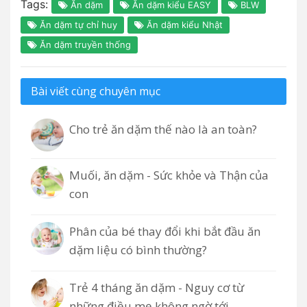
Tags:
Ăn dặm
Ăn dặm kiểu EASY
BLW
Ăn dặm tự chỉ huy
Ăn dặm kiểu Nhật
Ăn dặm truyền thống
Bài viết cùng chuyên mục
Cho trẻ ăn dặm thế nào là an toàn?
Muối, ăn dặm - Sức khỏe và Thận của
con
Phân của bé thay đổi khi bắt đầu ăn
dặm liệu có bình thường?
Trẻ 4 tháng ăn dặm - Nguy cơ từ
những điều mẹ không ngờ tới