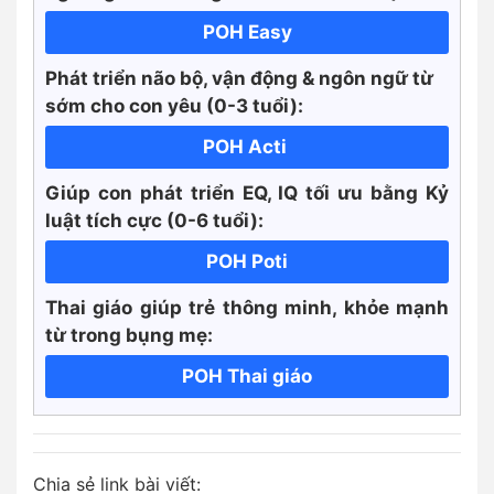
POH Easy
Phát triển não bộ, vận động & ngôn ngữ từ
sớm cho con yêu (0-3 tuổi):
POH Acti
Giúp con phát triển EQ, IQ tối ưu bằng Kỷ
luật tích cực
(0-6 tuổi):
POH Poti
Thai giáo giúp trẻ thông minh, khỏe mạnh
từ trong bụng mẹ:
POH Thai giáo
Chia sẻ link bài viết: