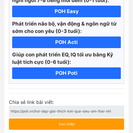
nghỉ ngơi 7-8 tiếng mỗi đêm (0-1 tuổi):
POH Easy
Phát triển não bộ, vận động & ngôn ngữ từ
sớm cho con yêu (0-3 tuổi):
POH Acti
Giúp con phát triển EQ, IQ tối ưu bằng Kỷ
luật tích cực
(0-6 tuổi):
POH Poti
Chia sẻ link bài viết:
Sao chép