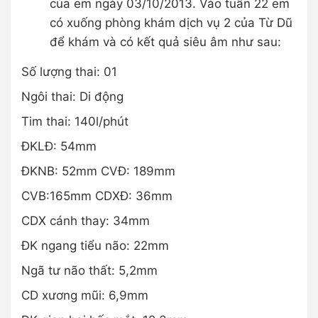
của em ngày 03/10/2013. Vào tuần 22 em
có xuống phòng khám dịch vụ 2 của Từ Dũ
để khám và có kết quả siêu âm như sau:
Số lượng thai: 01
Ngôi thai: Di động
Tim thai: 140l/phút
ĐKLĐ: 54mm
ĐKNB: 52mm CVĐ: 189mm
CVB:165mm CDXĐ: 36mm
CDX cánh thay: 34mm
ĐK ngang tiểu não: 22mm
Ngã tư não thất: 5,2mm
CD xương mũi: 6,9mm