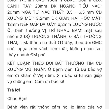
ĐẦU: 173mm CVB: 130mm CDXĐ: 30mm CDX
CÁNH TAY: 28mm ĐK NGANG TIỂU NÃO:
20mm NGÃ TƯ NÃO THẤT: 8,5 - 6,5 mm CD
XƯƠNG MŨI: 3,2mm ĐK GIAN HAI HỐC MẮT:
12mm NẾP GẤP DA GÁY: 6,2mm LƯỢNG NƯỚC
ỐI: bình thường VỊ TRÍ NHAU BÁM: mặt sau
nhóm 2 ĐỘ TRƯỞNG THÀNH: 0 BẤT THƯỜNG
THAI; TIM: thành cơ thất (T) dày, theo dõi ĐMC
cưỡi ngựa trên vách liên thất, không quan sát
thấy nhánh ĐM phổi.
KẾT LUẬN: THEO DÕI BẤT THƯỜNG TIM CD
XƯƠNG MŨI NGẮN Ở bệnh viện Từ Dũ bảo vợ
em đi khám ở Viện tim. Xin bác sĩ tư vấn giúp
vợ chồng em. Cám ơn bác sĩ!
Trả lời
Chào Bạn!
Bệnh viện rất thông cảm nỗi lo lắng của vợ