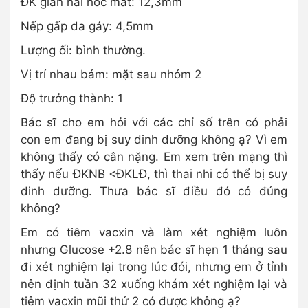
ĐK gian hai hốc mắt: 12,3mm
Nếp gấp da gáy: 4,5mm
Lượng ối: bình thường.
Vị trí nhau bám: mặt sau nhóm 2
Độ trưởng thành: 1
Bác sĩ cho em hỏi với các chỉ số trên có phải
con em đang bị suy dinh dưỡng không ạ? Vì em
không thấy có cân nặng. Em xem trên mạng thì
thấy nếu ĐKNB <ĐKLĐ, thì thai nhi có thể bị suy
dinh dưỡng. Thưa bác sĩ điều đó có đúng
không?
Em có tiêm vacxin và làm xét nghiệm luôn
nhưng Glucose +2.8 nên bác sĩ hẹn 1 tháng sau
đi xét nghiệm lại trong lúc đói, nhưng em ở tỉnh
nên định tuần 32 xuống khám xét nghiệm lại và
tiêm vacxin mũi thứ 2 có được không ạ?