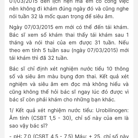
01/03/2015 đến lịch hẹn mà em có công việc
nên không đi khám đúng ngày đó và cũng nghe
nói tuần 32 là mốc quan trọng để siêu âm.
Ngày 07/03/2015 em mới có thể đến tái khám.
Bác sĩ xem sổ khám thai thấy tái khám sau 1
tháng và nói thai của em được 31 tuần. Nếu
theo em tính 5 tuần sau (ngày 07/03/2015) mới
tái khám thì đã 32 tuần.
Bác sĩ chỉ định xét nghiệm nước tiểu 10 thông
số và siêu âm màu bụng đơn thai. Kết quả xét
nghiệm và siêu âm em đọc mà không hiểu và
cũng không thể hỏi bác sĩ ngay lúc đó được vì
bác sĩ còn phải khám cho những bạn khác.
1/ Kết quả xét nghiệm nước tiểu: Urobilinogen:
Âm tính (CSBT 1,5 - 30), chỉ số này của em là
sao vậy bác sĩ?
- pH: 7,0 (CSBT 4,5 - 7,5) Máu: + 25, chỉ số này