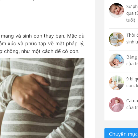
Sự phá
qua t
tuổi)
Thời 
 mang và sinh con thay bạn. Mặc dù
sinh 
ảm xúc và phức tạp về mặt pháp lý,
ợ chồng, như một cách để có con.
Bảng 
của t
9 bí 
con, 
Catna
của t
Chuyên mục 