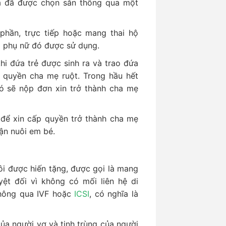
ha đã được chọn sẵn thông qua một
phần, trực tiếp hoặc mang thai hộ
i phụ nữ đó được sử dụng.
hi đứa trẻ được sinh ra và trao đứa
 quyền cha mẹ ruột. Trong hầu hết
ó sẽ nộp đơn xin trở thành cha mẹ
để xin cấp quyền trở thành cha mẹ
ận nuôi em bé.
i được hiến tặng, được gọi là mang
ệt đối vì không có mối liên hệ di
thông qua IVF hoặc
ICSI
, có nghĩa là
ủa người vợ và tinh trùng của người