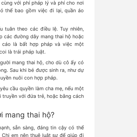
cùng với phí pháp lý và phí cho nơi
có thể bao gồm việc đi lại, quần áo
 tuân theo các điều lệ. Tuy nhiên,
ập các đường dây mang thai hộ hoặc
 cáo là bất hợp pháp và việc một
i là trái pháp luật.
gười mang thai hộ, cho dù cô ấy có
ông. Sau khi bé được sinh ra, như dự
 quyền nuôi con hợp pháp.
 yêu cầu quyền làm cha mẹ, nếu một
i truyền với đứa trẻ, hoặc bằng cách
i mang thai hộ?
nh, sẵn sàng, đáng tin cậy có thể
 Chị em nên thuê luật sư để giúp đi