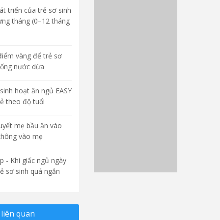
t triển của trẻ sơ sinh
ừng tháng (0–12 tháng
điểm vàng để trẻ sơ
uống nước dừa
sinh hoạt ăn ngủ EASY
rẻ theo độ tuổi
quyết mẹ bầu ăn vào
không vào mẹ
p - Khi giấc ngủ ngày
rẻ sơ sinh quá ngắn
liên quan