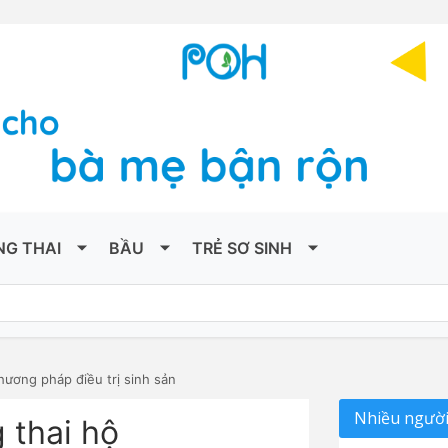
NG THAI
BẦU
TRẺ SƠ SINH
hương pháp điều trị sinh sản
Nhiều người
 thai hộ