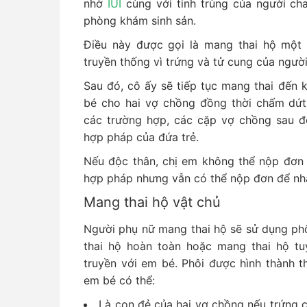
nhờ
IUI
cùng với tinh trùng của người c
phòng khám sinh sản.
Điều này được gọi là mang thai hộ một 
truyền thống vì trứng và tử cung của ngườ
Sau đó, cô ấy sẽ tiếp tục mang thai đến k
bé cho hai vợ chồng đồng thời chấm dứt
các trường hợp, các cặp vợ chồng sau đ
hợp pháp của đứa trẻ.
Nếu độc thân, chị em không thể nộp đơn 
hợp pháp nhưng vẫn có thể nộp đơn để nh
Mang thai hộ vật chủ
Người phụ nữ mang thai hộ sẽ sử dụng phô
thai hộ hoàn toàn hoặc mang thai hộ tuy
truyền với em bé. Phôi được hình thành 
em bé có thể:
Là con đẻ của hai vợ chồng nếu trứng c