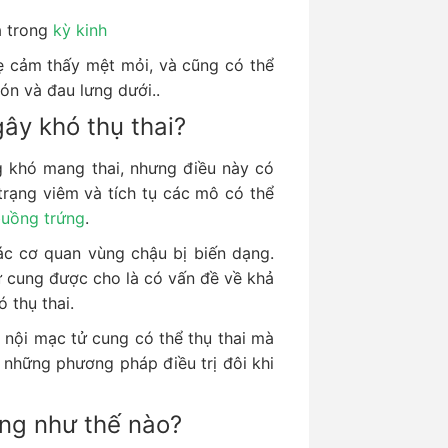
à trong
kỳ kinh
ẹ cảm thấy mệt mỏi, và cũng có thể
ón và đau lưng dưới..
ây khó thụ thai?
g khó mang thai, nhưng điều này có
trạng viêm và tích tụ các mô có thể
uồng trứng
.
ác cơ quan vùng chậu bị biến dạng.
ử cung được cho là có vấn đề về khả
 thụ thai.
c nội mạc tử cung có thể thụ thai mà
 những phương pháp điều trị đôi khi
ung như thế nào?