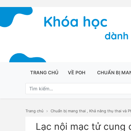
TRANG CHỦ
VỀ POH
CHUẨN BỊ MA
Trang chủ
Chuẩn bị mang thai
,
Khả năng thụ thai và P
Lạc nội mạc tử cung c