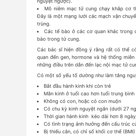
nguyệt ngược).
Mô niêm mạc tử cung chạy khắp cơ th
Đây là một mạng lưới các mạch vận chuyể
trùng.
Các tế bào ở các cơ quan khác trong c
bào trong tử cung.
Các bác sĩ hiện đồng ý rằng rất có thể có
quan đến gen, hormone và hệ thống miễn d
những điều trên dẫn đến lạc nội mạc tử cu
Có một số yếu tố dường như làm tăng nguy
Bắt đầu hành kinh khi còn trẻ
Mãn kinh ở tuổi cao hơn tuổi trung bình
Không có con, hoặc có con muộn
Có chu kỳ kinh nguyệt ngắn (dưới 27 ng
Thời gian hành kinh kéo dài hơn 8 ngày
Có tình trạng ảnh hưởng đến cấu trúc c
Bị thiếu cân, có chỉ số khối cơ thể (BMI)