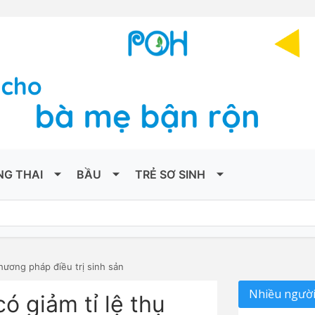
NG THAI
BẦU
TRẺ SƠ SINH
hương pháp điều trị sinh sản
Nhiều người
ó giảm tỉ lệ thụ