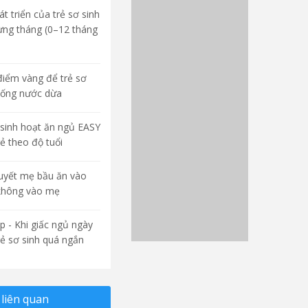
t triển của trẻ sơ sinh
ừng tháng (0–12 tháng
điểm vàng để trẻ sơ
uống nước dừa
sinh hoạt ăn ngủ EASY
rẻ theo độ tuổi
quyết mẹ bầu ăn vào
không vào mẹ
p - Khi giấc ngủ ngày
rẻ sơ sinh quá ngắn
liên quan