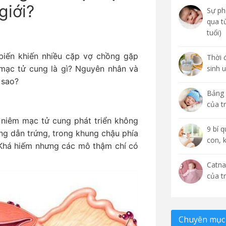
giới?
Sự phá
qua t
tuổi)
biến khiến nhiều cặp vợ chồng gặp
Thời 
i mạc tử cung là gì? Nguyên nhân và
sinh 
 sao?
Bảng 
của t
 niêm mạc tử cung phát triển không
9 bí 
ng dẫn trứng, trong khung chậu phía
con, 
 Khá hiếm nhưng các mô thậm chí có
Catna
của t
Chuyên mục 