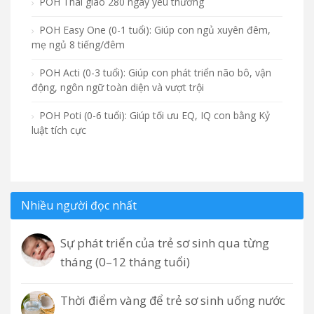
POH Thai giáo 280 ngày yêu thương
POH Easy One (0-1 tuổi): Giúp con ngủ xuyên đêm,
mẹ ngủ 8 tiếng/đêm
POH Acti (0-3 tuổi): Giúp con phát triển não bô, vận
động, ngôn ngữ toàn diện và vượt trội
POH Poti (0-6 tuổi): Giúp tối ưu EQ, IQ con bằng Kỷ
luật tích cực
Nhiều người đọc nhất
Sự phát triển của trẻ sơ sinh qua từng
tháng (0–12 tháng tuổi)
Thời điểm vàng để trẻ sơ sinh uống nước