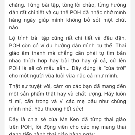
chăng. Từng bài tập, từng lời chào, từng hướng
dẫn rất chi tiết và cụ thể POH đã nhắc nhở mình
hàng ngày giúp mình không bỏ sót một chút
nào.
Lộ trình bài tập cũng rất chi tiết và đều đặn,
POH còn có ví dụ hướng dẫn mình cụ thể. Thai
giáo âm thanh mà chẳng cần phải tự tìm bản
nhạc thích hợp hay bài thơ hay gì cả, cứ lên
POH là sẽ có mẫu sẵn… Đây đúng là “của trời”
cho một người vừa lười vừa não cá như mình.
Thật sự tuyệt vời, cảm ơn các bạn đã mang đến
một sản phẩm thật hay và chất lượng. Hãy luôn
tỉ mỉ, cẩn trọng và vì các mẹ bầu như chúng
mình nhé. Yêu thương hết sức!
Đây là chia sẻ của Mẹ Ken đã từng thai giáo
trên POH, lời động viên cho các mẹ mang thai
đang tiến hành thai giáo hàng ngày.