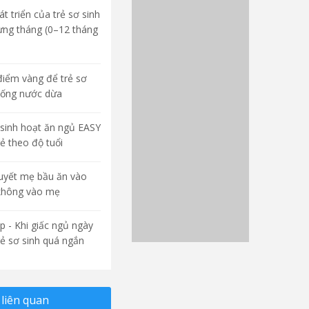
t triển của trẻ sơ sinh
ừng tháng (0–12 tháng
điểm vàng để trẻ sơ
uống nước dừa
sinh hoạt ăn ngủ EASY
rẻ theo độ tuổi
quyết mẹ bầu ăn vào
không vào mẹ
p - Khi giấc ngủ ngày
rẻ sơ sinh quá ngắn
liên quan