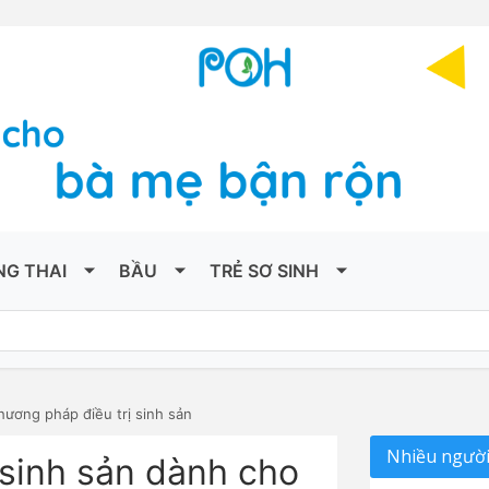
NG THAI
BẦU
TRẺ SƠ SINH
hương pháp điều trị sinh sản
Nhiều người
 sinh sản dành cho