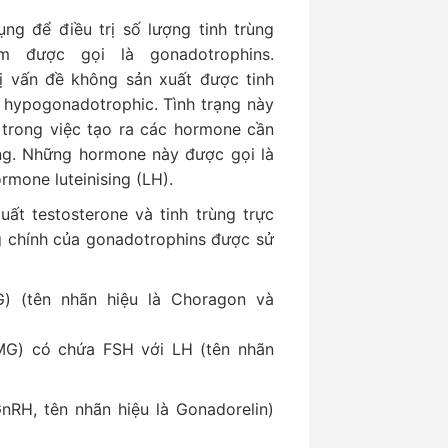
ng để điều trị số lượng tinh trùng
m được gọi là gonadotrophins.
ị vấn đề không sản xuất được tinh
ục hypogonadotrophic. Tình trạng này
 trong việc tạo ra các hormone cần
rùng. Những hormone này được gọi là
rmone luteinising (LH).
ất testosterone và tinh trùng trực
ng chính của gonadotrophins được sử
G) (tên nhãn hiệu là Choragon và
G) có chứa FSH với LH (tên nhãn
RH, tên nhãn hiệu là Gonadorelin)