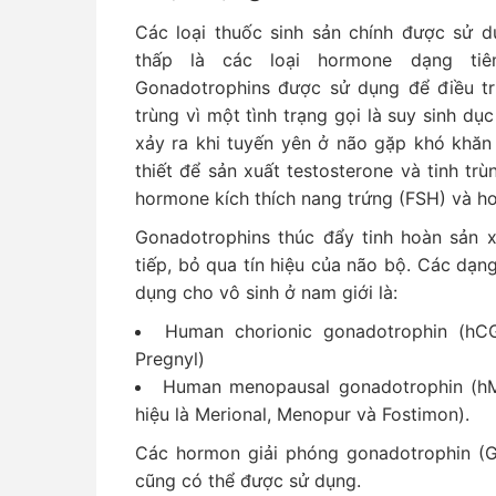
Các loại thuốc sinh sản chính được sử dụ
thấp là các loại hormone dạng tiê
Gonadotrophins được sử dụng để điều tr
trùng vì một tình trạng gọi là suy sinh d
xảy ra khi tuyến yên ở não gặp khó khăn
thiết để sản xuất testosterone và tinh t
hormone kích thích nang trứng (FSH) và ho
Gonadotrophins thúc đẩy tinh hoàn sản xu
tiếp, bỏ qua tín hiệu của não bộ. Các dạ
dụng cho vô sinh ở nam giới là:
Human chorionic gonadotrophin (hC
Pregnyl)
Human menopausal gonadotrophin (hM
hiệu là Merional, Menopur và Fostimon).
Các hormon giải phóng gonadotrophin (Gn
cũng có thể được sử dụng.