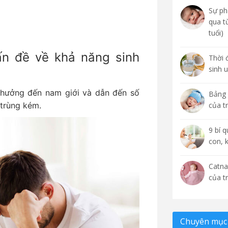
Sự phá
qua t
tuổi)
ấn đề về khả năng sinh
Thời 
sinh 
h hưởng đến nam giới và dẫn đến số
Bảng 
 trùng kém.
của t
9 bí 
con, 
Catna
của t
Chuyên mục 