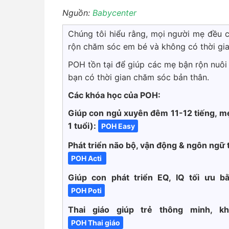
Nguồn:
Babycenter
Chúng tôi hiểu rằng, mọi người mẹ đều có
rộn chăm sóc em bé và không có thời gia
POH tồn tại để giúp các mẹ bận rộn nuôi
bạn có thời gian chăm sóc bản thân.
Các khóa học của POH:
Giúp con ngủ xuyên đêm 11-12 tiếng, mẹ
1 tuổi):
POH Easy
Phát triển não bộ, vận động & ngôn ngữ 
POH Acti
Giúp con phát triển EQ, IQ tối ưu bằ
POH Poti
Thai giáo giúp trẻ thông minh, 
POH Thai giáo