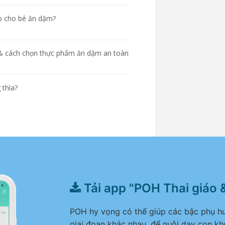
ập cho bé ăn dặm?
& cách chọn thực phẩm ăn dặm an toàn
 thìa?
Tải app "POH Thai giáo 
POH hy vọng có thể giúp các bậc phụ hu
giai đoạn khác nhau, để nuôi dạy con kh