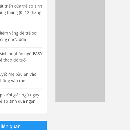
t triển của trẻ sơ sinh
ừng tháng (0–12 tháng
điểm vàng để trẻ sơ
uống nước dừa
sinh hoạt ăn ngủ EASY
rẻ theo độ tuổi
quyết mẹ bầu ăn vào
không vào mẹ
p - Khi giấc ngủ ngày
rẻ sơ sinh quá ngắn
liên quan