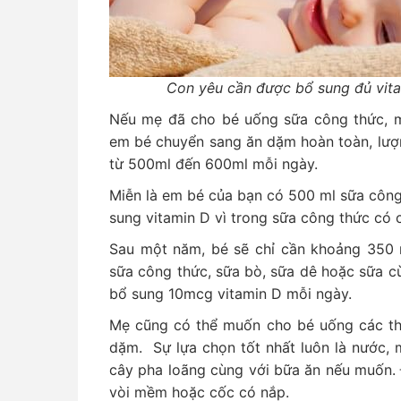
Con yêu cần được bổ sung đủ vitam
Nếu mẹ đã cho bé uống sữa công thức, mẹ
em bé chuyển sang ăn dặm hoàn toàn, lượn
từ 500ml đến 600ml mỗi ngày.
Miễn là em bé của bạn có 500 ml sữa công
sung vitamin D vì trong sữa công thức có 
Sau một năm, bé sẽ chỉ cần khoảng 350 m
sữa công thức, sữa bò, sữa dê hoặc sữa cừ
bổ sung 10mcg vitamin D mỗi ngày.
Mẹ cũng có thể muốn cho bé uống các th
dặm. Sự lựa chọn tốt nhất luôn là nước, 
cây pha loãng cùng với bữa ăn nếu muốn.
vòi mềm hoặc cốc có nắp.