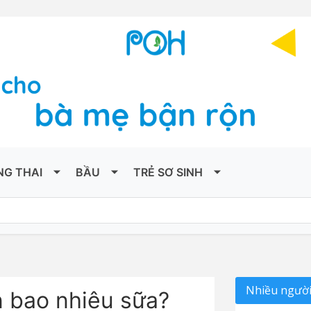
NG THAI
BẦU
TRẺ SƠ SINH
Nhiều người
n bao nhiêu sữa?