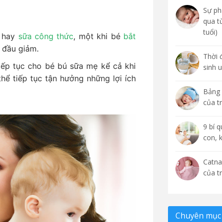
Sự phá
qua t
tuổi)
ẹ
hay
sữa công thức
, một khi bé
bắt
 đầu giảm.
Thời 
ếp tục cho bé bú sữa mẹ kể cả khi
sinh 
hể tiếp tục tận hưởng những lợi ích
Bảng 
của t
9 bí 
con, 
Catna
của t
Chuyên mục 