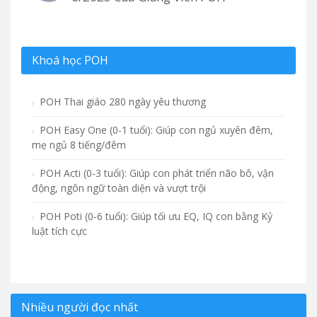
Khoá học POH
POH Thai giáo 280 ngày yêu thương
POH Easy One (0-1 tuổi): Giúp con ngủ xuyên đêm,
mẹ ngủ 8 tiếng/đêm
POH Acti (0-3 tuổi): Giúp con phát triển não bô, vận
động, ngôn ngữ toàn diện và vượt trội
POH Poti (0-6 tuổi): Giúp tối ưu EQ, IQ con bằng Kỷ
luật tích cực
Nhiều người đọc nhất