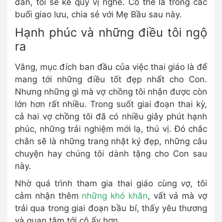
dần, tôi sẽ kể quý vị nghe. Có thể là trong các
buổi giao lưu, chia sẻ với Mẹ Bầu sau này.
Hạnh phúc và những điều tôi ngộ
ra
Vâng, mục đích ban đầu của việc thai giáo là để
mang tới những điều tốt đẹp nhất cho Con.
Nhưng những gì mà vợ chồng tôi nhận được còn
lớn hơn rất nhiều. Trong suốt giai đoạn thai kỳ,
cả hai vợ chồng tôi đã có nhiều giây phút hạnh
phúc, những trải nghiệm mới lạ, thú vị. Đó chắc
chắn sẽ là những trang nhật ký đẹp, những câu
chuyện hay chúng tôi dành tặng cho Con sau
này.
Nhờ quá trình tham gia thai giáo cùng vợ, tôi
cảm nhận thêm
những khó khăn
, vất vả mà vợ
trải qua trong giai đoạn bầu bí, thấy yêu thương
và quan tâm tới cô ấy hơn.