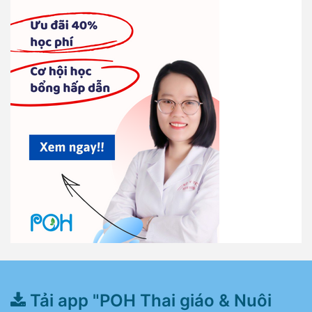
Tải app "POH Thai giáo & Nuôi