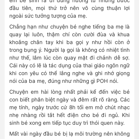
em bé sinh ra đi đúng hướng từ những bước
đầu tiên, mọi thứ trở nên vô cùng thuận lợi
ngoài sức tưởng tượng của mẹ.
Chẳng hạn như chuyện bé nghe tiếng ba mẹ là
quay lại luôn, thậm chí còn cười đùa và khua
khoắng chân tay khi ba gọi y như hồi còn ở
trong bụng ý. Người lạ gọi là không có nhiệt tình
như thế, lắm lúc còn quay mặt đi chảnh dễ sợ.
Cái này có lẽ là tác dụng của thai giáo ngôn ngữ
khi con yêu có thể lắng nghe và ghi nhớ giọng
nói của ba mẹ, đúng như những gì POH nói.
Chuyện em hài lòng nhất phải kể đến việc bé
con biết phân biệt ngày và đêm rất rõ ràng. Các
mẹ tính, ngày trước cứ 8h tối em mở chút nhạc
nhẹ nhàng rồi tắt hết điện cho bé đi ngủ. Khi
sinh bé xong em tiếp tục duy trì thói quen này.
Mất vài ngày đầu bé bị lạ môi trường nên không