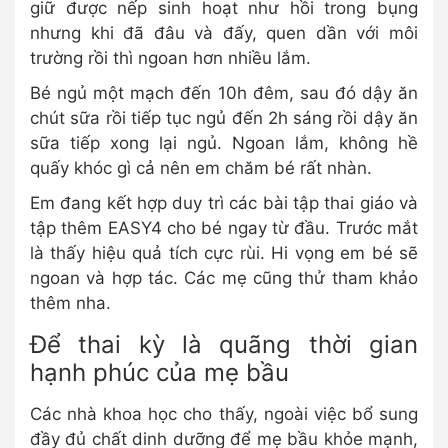
giữ được nếp sinh hoạt như hồi trong bụng
nhưng khi đã đâu và đấy, quen dần với môi
trường rồi thì ngoan hơn nhiều lắm.
Bé ngủ một mạch đến 10h đêm, sau đó dậy ăn
chút sữa rồi tiếp tục ngủ đến 2h sáng rồi dậy ăn
sữa tiếp xong lại ngủ. Ngoan lắm, không hề
quấy khóc gì cả nên em chăm bé rất nhàn.
Em đang kết hợp duy trì các bài tập thai giáo và
tập thêm EASY4 cho bé ngay từ đầu. Trước mắt
là thấy hiệu quả tích cực rùi. Hi vọng em bé sẽ
ngoan và hợp tác. Các mẹ cũng thử tham khảo
thêm nha.
Để thai kỳ là quãng thời gian
hạnh phúc của mẹ bầu
Các nhà khoa học cho thấy, ngoài việc bổ sung
đầy đủ chất dinh dưỡng để mẹ bầu khỏe mạnh,