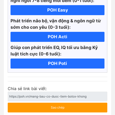
nghỉ ngơi 7-8 tiếng mỗi đêm (0-1 tuổi):
POH Easy
Phát triển não bộ, vận động & ngôn ngữ từ
sớm cho con yêu (0-3 tuổi):
POH Acti
Giúp con phát triển EQ, IQ tối ưu bằng Kỷ
luật tích cực
(0-6 tuổi):
POH Poti
Chia sẻ link bài viết:
Sao chép