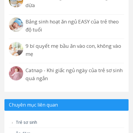
dừa
Bảng sinh hoạt ăn ngủ EASY của trẻ theo
độ tuổi
9 bí quyết mẹ bầu ăn vào con, không vào
mẹ
Catnap - Khi giấc ngủ ngày của trẻ sơ sinh
quá ngắn
Chuyên mục liên quan
Trẻ sơ sinh