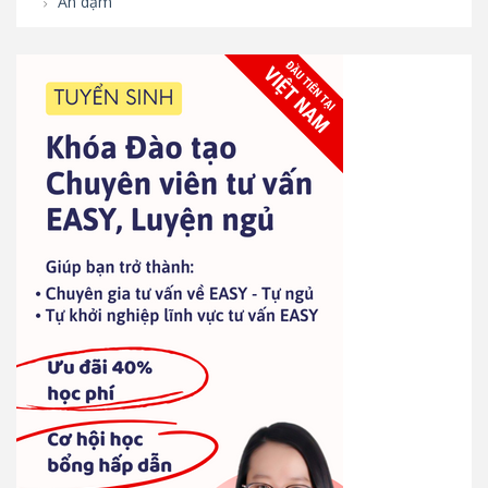
Ăn dặm