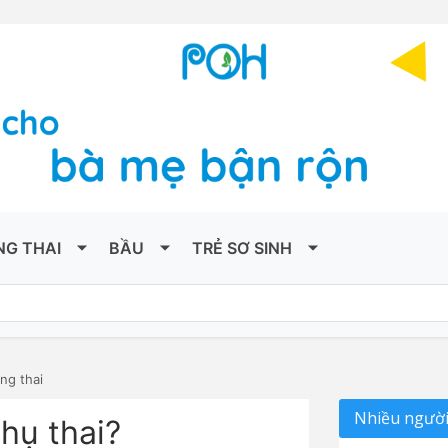
NG THAI
BẦU
TRẺ SƠ SINH
ng thai
Nhiều người
hụ thai?