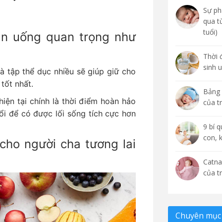
Sự phá
qua t
tuổi)
ăn uống quan trọng như
Thời 
sinh 
 tập thể dục nhiều sẽ giúp giữ cho
 tốt nhất.
Bảng 
hiện tại chính là thời điểm hoàn hảo
của t
ổi để có được lối sống tích cực hơn
9 bí 
con, 
ho người cha tương lai
Catna
của t
Chuyên mục 