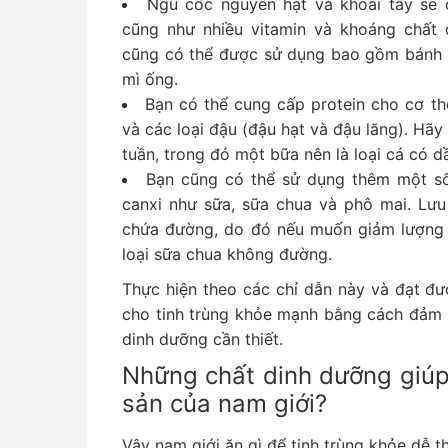
Ngũ cốc nguyên hạt và khoai tây sẽ 
cũng như nhiều vitamin và khoáng chất q
cũng có thể được sử dụng bao gồm bánh m
mì ống.
Bạn có thể cung cấp protein cho cơ thể 
và các loại đậu (đậu hạt và đậu lăng). Hãy
tuần, trong đó một bữa nên là loại cá có d
Bạn cũng có thể sử dụng thêm một số
canxi như sữa, sữa chua và phô mai. Lưu
chứa đường, do đó nếu muốn giảm lượng c
loại sữa chua không đường.
Thực hiện theo các chỉ dẫn này và đạt đ
cho tinh trùng khỏe mạnh bằng cách đảm 
dinh dưỡng cần thiết.
Những chất dinh dưỡng giúp 
sản của nam giới?
Vậy nam giới ăn gì để tinh trùng khỏe dễ th