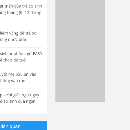
t triển của trẻ sơ sinh
ừng tháng (0–12 tháng
điểm vàng để trẻ sơ
uống nước dừa
sinh hoạt ăn ngủ EASY
rẻ theo độ tuổi
quyết mẹ bầu ăn vào
không vào mẹ
p - Khi giấc ngủ ngày
rẻ sơ sinh quá ngắn
liên quan