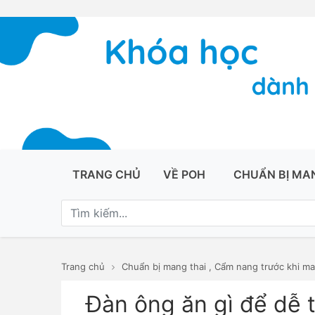
TRANG CHỦ
VỀ POH
CHUẨN BỊ MA
Trang chủ
Chuẩn bị mang thai
,
Cẩm nang trước khi ma
Đàn ông ăn gì để dễ t