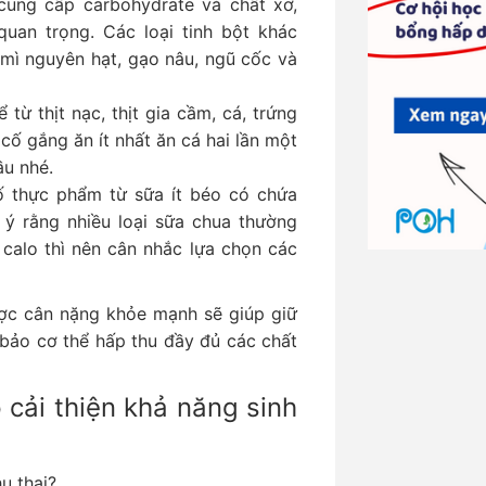
cung cấp carbohydrate và chất xơ,
uan trọng. Các loại tinh bột khác
ì nguyên hạt, gạo nâu, ngũ cốc và
từ thịt nạc, thịt gia cầm, cá, trứng
 cố gắng ăn ít nhất ăn cá hai lần một
ầu nhé.
 thực phẩm từ sữa ít béo có chứa
 ý rằng nhiều loại sữa chua thường
alo thì nên cân nhắc lựa chọn các
ược cân nặng khỏe mạnh sẽ giúp giữ
bảo cơ thể hấp thu đầy đủ các chất
cải thiện khả năng sinh
ụ thai?