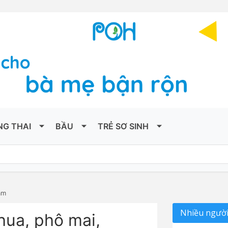
NG THAI
BẦU
TRẺ SƠ SINH
ặm
Nhiều người
hua, phô mai,