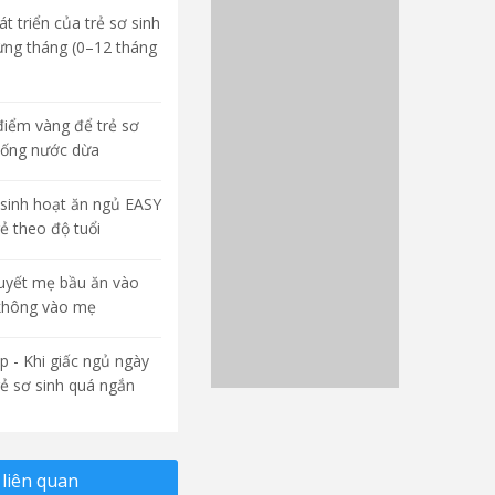
t triển của trẻ sơ sinh
ừng tháng (0–12 tháng
điểm vàng để trẻ sơ
uống nước dừa
sinh hoạt ăn ngủ EASY
rẻ theo độ tuổi
quyết mẹ bầu ăn vào
không vào mẹ
p - Khi giấc ngủ ngày
rẻ sơ sinh quá ngắn
liên quan