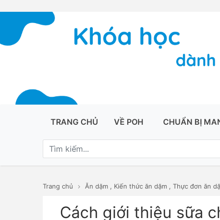
TRANG CHỦ
VỀ POH
CHUẨN BỊ MA
Trang chủ
Ăn dặm
,
Kiến thức ăn dặm
,
Thực đơn ăn d
Cách giới thiệu sữa c