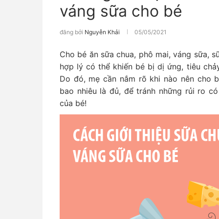
váng sữa cho bé
đăng bởi
Nguyễn Khải
05/05/2021
Cho bé ăn sữa chua, phô mai, váng sữa, s
hợp lý có thể khiến bé bị dị ứng, tiêu ch
Do đó, mẹ cần nắm rõ khi nào nên cho b
bao nhiêu là đủ, để tránh những rủi ro c
của bé!