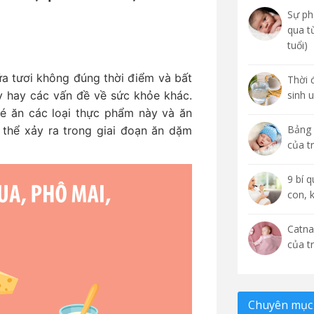
Sự phá
qua t
tuổi)
ữa tươi không đúng thời điểm và bất
Thời 
ảy hay các vấn đề về sức khỏe khác.
sinh 
é ăn các loại thực phẩm này và ăn
Bảng 
ó thể xảy ra trong giai đoạn ăn dặm
của t
9 bí 
con, 
Catna
của t
Chuyên mục 