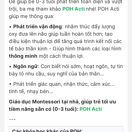
Để giúp bé 0-3 tuổi phát triển toàn diện và vượt
trội, ba mẹ tham khảo
POH Acti
nhé! POH Acti
giúp mẹ thông qua:
•
Phát triển vận động
: nhằm thúc đẩy lượng
oxy đưa lên não giúp tuần hoàn tốt hơn; tạo
điều kiện thuận lợi để tăng quá trình kết nối các
tế bào thần kinh - Giúp hình thành các loại hình
thông minh
một cách thuận lợi.
•
Ngôn ngữ
: Con biết nói sớm, hoạt ngôn, tự tin
bày tỏ nhu cầu, suy nghĩ của bản thân…
• Phát triển giác quan, nhận thức, cảm xúc...
tinh tế, nhạy bén...
Giáo dục Montessori tại nhà, giúp trẻ tối ưu
tiềm năng sẵn có (0-3 tuổi):
POH Acti
---
Các khóa học khác của POH: