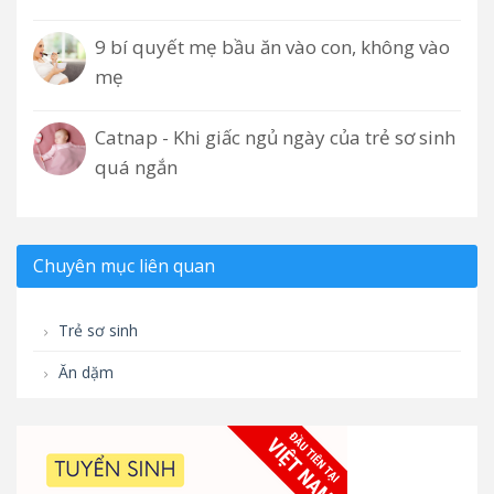
9 bí quyết mẹ bầu ăn vào con, không vào
mẹ
Catnap - Khi giấc ngủ ngày của trẻ sơ sinh
quá ngắn
Chuyên mục liên quan
Trẻ sơ sinh
Ăn dặm