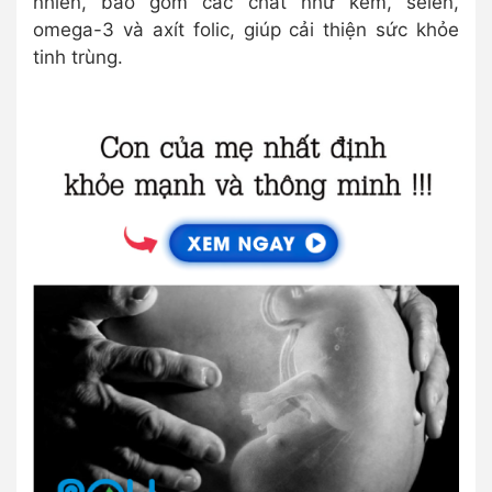
nhiên, bao gồm các chất như kẽm, selen,
omega-3 và axít folic, giúp cải thiện sức khỏe
tinh trùng.