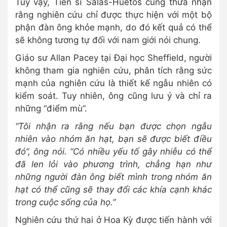
Tuy vậy, Tiến sĩ Salas-Huetos cũng thừa nhận
rằng nghiên cứu chỉ được thực hiện với một bộ
phận đàn ông khỏe mạnh, do đó kết quả có thể
sẽ không tương tự đối với nam giới nói chung.
Giáo sư Allan Pacey tại Đại học Sheffield, người
không tham gia nghiên cứu, phân tích rằng sức
mạnh của nghiên cứu là thiết kế ngẫu nhiên có
kiểm soát. Tuy nhiên, ông cũng lưu ý và chỉ ra
những “điểm mù”.
“Tôi nhận ra rằng nếu bạn được chọn ngẫu
nhiên vào nhóm ăn hạt, bạn sẽ được biết điều
đó”, ông nói. “Có nhiều yếu tố gây nhiễu có thể
đã len lỏi vào phương trình, chẳng hạn như
những người đàn ông biết mình trong nhóm ăn
hạt có thể cũng sẽ thay đổi các khía cạnh khác
trong cuộc sống của họ.”
Nghiên cứu thứ hai ở Hoa Kỳ được tiến hành với