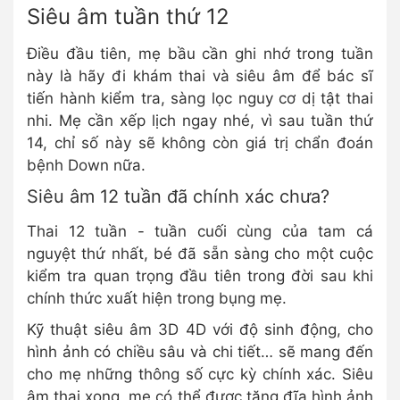
Siêu âm tuần thứ 12
Điều đầu tiên, mẹ bầu cần ghi nhớ trong tuần
này là hãy đi khám thai và siêu âm để bác sĩ
tiến hành kiểm tra, sàng lọc nguy cơ dị tật thai
nhi. Mẹ cần xếp lịch ngay nhé, vì sau tuần thứ
14, chỉ số này sẽ không còn giá trị chẩn đoán
bệnh Down nữa.
Siêu âm 12 tuần đã chính xác chưa?
Thai 12 tuần - tuần cuối cùng của tam cá
nguyệt thứ nhất, bé đã sẵn sàng cho một cuộc
kiểm tra quan trọng đầu tiên trong đời sau khi
chính thức xuất hiện trong bụng mẹ.
Kỹ thuật siêu âm 3D 4D với độ sinh động, cho
hình ảnh có chiều sâu và chi tiết… sẽ mang đến
cho mẹ những thông số cực kỳ chính xác. Siêu
âm thai xong, mẹ có thể được tặng đĩa hình ảnh