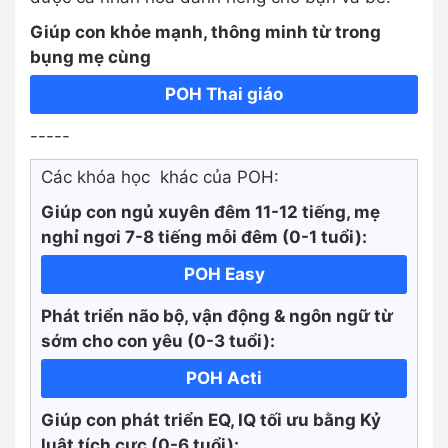
Giúp con khỏe mạnh, thông minh từ trong
bụng mẹ cùng
POH Thai giáo
-----
Các khóa học khác của POH:
Giúp con ngủ xuyên đêm 11-12 tiếng, mẹ
nghỉ ngơi 7-8 tiếng mỗi đêm (0-1 tuổi):
POH Easy
Phát triển não bộ, vận động & ngôn ngữ từ
sớm cho con yêu (0-3 tuổi):
POH Acti
Giúp con phát triển EQ, IQ tối ưu bằng Kỷ
luật tích cực
(0-6 tuổi):