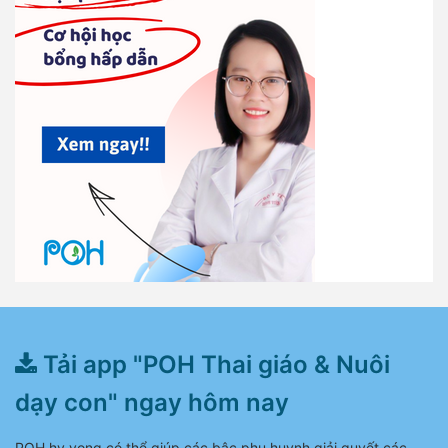
Tải app "POH Thai giáo & Nuôi
dạy con" ngay hôm nay
POH hy vọng có thể giúp các bậc phụ huynh giải quyết các